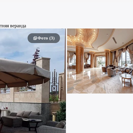
тняя веранда
Фото (3)