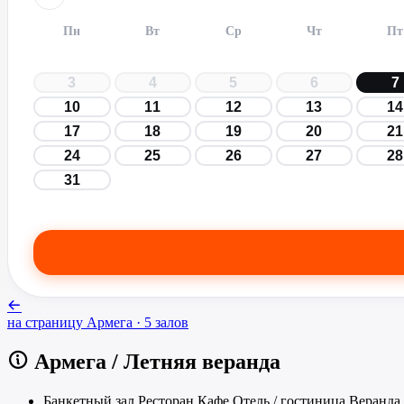
Пн
Вт
Ср
Чт
Пт
3
4
5
6
7
10
11
12
13
14
17
18
19
20
21
24
25
26
27
28
31
на страницу
Армега
· 5 залов
Армега
/
Летняя веранда
Банкетный зал
Ресторан
Кафе
Отель / гостиница
Веранда