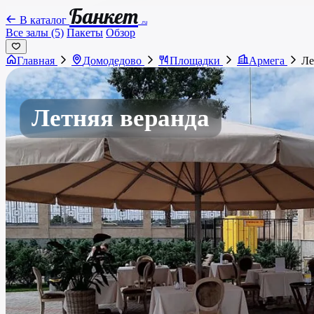
Банкет
В каталог
.ru
Все залы (5)
Пакеты
Обзор
Главная
Домодедово
Площадки
Армега
Ле
Летняя веранда