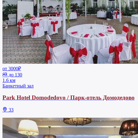
от 3000₽
до 130
1.6 км
Банкетный зал
Park Hotel Domodedovo / Парк-отель Домодедово
33