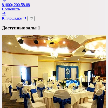
Ресторан
8 (800) 200-58-88
Позвонить
Банкетный зал
К площадке
Лофт
Доступные залы
1
Веранда / Шатер
Вместимость
до 150 чел
Бюджет на персону
—
Важные условия
Танцпол