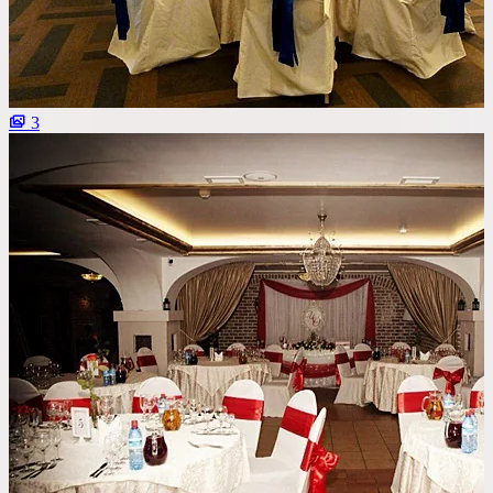
Со сценой
Со своим алкоголем
С живой музыкой
3
С панорамным видом
С детской комнатой
С шоу программой
Своя парковка
Сбросить все фильтры
Показать
9
площадок