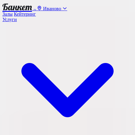
Банкет
Иваново
.ru
Залы
Кейтеринг
Услуги