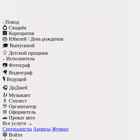
Повод
♥
💍 Свадьба
🏢 Корпоратив
🎂 Юбилей / День рождения
🎓 Выпускной
🎈 Детский праздник
Исполнитель
★
📷 Фотограф
🎥 Видеограф
🎙️ Ведущий
🎧 ДиДжей
🎻 Музыкант
💄 Стилист
🎊 Организатор
🌸 Оформитель
🚗 Прокат авто
Все услуги →
Специалисты
Анонсы
Журнал
Войти