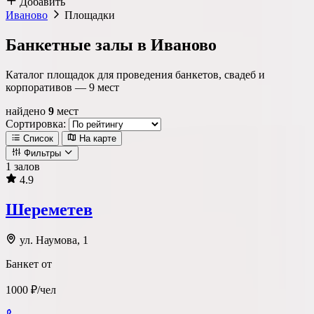
Добавить
Иваново
Площадки
Банкетные залы в Иваново
Каталог площадок для проведения банкетов, свадеб и
корпоративов —
9
мест
найдено
9
мест
Сортировка:
Список
На карте
Фильтры
1 залов
4.9
Локация
Шереметев
Метро
Район
Округ
ул. Наумова, 1
Банкет от
Тип площадки
1000 ₽/чел