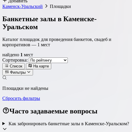
Добавить
Каменск-Уральский
Площадки
Банкетные залы в Каменске-
Уральском
Каталог площадок для проведения банкетов, свадеб и
корпоративов —
1
мест
найдено
1
мест
Сортировка:
Список
На карте
Фильтры
Локация
Площадки не найдены
Метро
Район
Округ
Сбросить фильтры
Часто задаваемые вопросы
Как забронировать банкетные залы в Каменске-Уральском?
Тип площадки