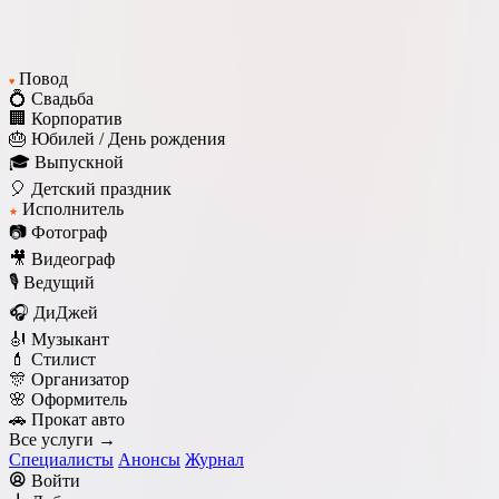
Повод
♥
💍 Свадьба
🏢 Корпоратив
🎂 Юбилей / День рождения
🎓 Выпускной
🎈 Детский праздник
Исполнитель
★
📷 Фотограф
🎥 Видеограф
🎙️ Ведущий
🎧 ДиДжей
🎻 Музыкант
💄 Стилист
🎊 Организатор
🌸 Оформитель
🚗 Прокат авто
Все услуги →
Специалисты
Анонсы
Журнал
Войти