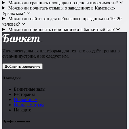
Можно ли сравнить площадки по цене и вместимости?
Можно ли почитать отзывы о заведениях в Каменске-
Ресторан
Уральском?
Можно ли найти зал для небольшого праздника на 10–20
Банкетный зал
человек?
Можно ли приносить свои напитки в банкетный зал?
Банкет
Лофт
.ru
Веранда / Шатер
Интеллектуальная платформа для тех, кто создаёт тренды в
event-индустрии, а не следует им.
Вместимость
Добавить заведение
до 150 чел
Площадки
Бюджет на персону
Банкетные залы
Рестораны
—
По районам
По параметрам
Важные условия
На карте
Профессионалы
Танцпол