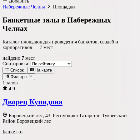
Добавить
Набережные Челны
Площадки
Банкетные залы в Набережных
Челнах
Каталог площадок для проведения банкетов, свадеб и
корпоративов —
7
мест
найдено
7
мест
Сортировка:
Список
На карте
Фильтры
1 залов
4.9
Локация
Дворец Купидона
Метро
Район
Округ
Боровецкий лес, 43. Республика Татарстан Тукаевский
Район Боровецкий лес
Банкет от
Тип площадки