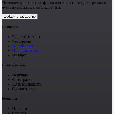
Интеллектуальная платформа для тех, кто создаёт тренды в
event-индустрии, а не следует им.
Добавить заведение
Площадки
Банкетные залы
Рестораны
По районам
По параметрам
На карте
Профессионалы
Ведущие
Фотографы
DJ & Музыканты
Организаторы
Компания
Новости
Отзывы