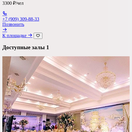
3300 ₽/чел
Ресторан
+7 (909) 309-88-33
Банкетный зал
Позвонить
Лофт
К площадке
Веранда / Шатер
Доступные залы
1
Вместимость
до 150 чел
Бюджет на персону
—
Важные условия
Танцпол