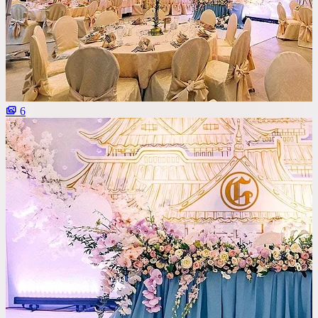
Со сценой
Со своим алкоголем
С живой музыкой
С панорамным видом
6
С детской комнатой
С шоу программой
Своя парковка
Сбросить все фильтры
Показать
7
площадок