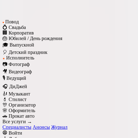
Повод
♥
💍 Свадьба
🏢 Корпоратив
🎂 Юбилей / День рождения
🎓 Выпускной
🎈 Детский праздник
Исполнитель
★
📷 Фотограф
🎥 Видеограф
🎙️ Ведущий
🎧 ДиДжей
🎻 Музыкант
💄 Стилист
🎊 Организатор
🌸 Оформитель
🚗 Прокат авто
Все услуги →
Специалисты
Анонсы
Журнал
Войти