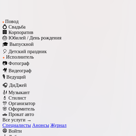
Повод
♥
💍 Свадьба
🏢 Корпоратив
🎂 Юбилей / День рождения
🎓 Выпускной
🎈 Детский праздник
Исполнитель
★
📷 Фотограф
🎥 Видеограф
🎙️ Ведущий
🎧 ДиДжей
🎻 Музыкант
💄 Стилист
🎊 Организатор
🌸 Оформитель
🚗 Прокат авто
Все услуги →
Специалисты
Анонсы
Журнал
Войти