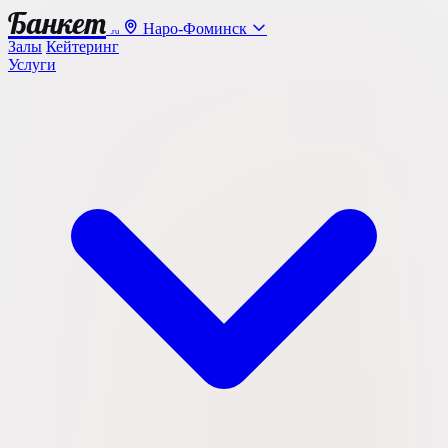
Банкет
Наро-Фоминск
.ru
Залы
Кейтеринг
Услуги