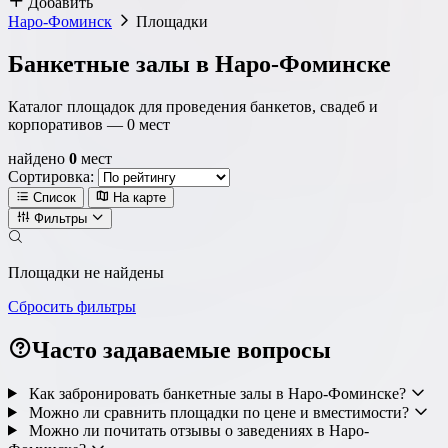
Добавить
Наро-Фоминск
Площадки
Банкетные залы в Наро-Фоминске
Каталог площадок для проведения банкетов, свадеб и
корпоративов —
0
мест
найдено
0
мест
Сортировка:
Список
На карте
Фильтры
Локация
Площадки не найдены
Метро
Район
Округ
Сбросить фильтры
Часто задаваемые вопросы
Как забронировать банкетные залы в Наро-Фоминске?
Тип площадки
Можно ли сравнить площадки по цене и вместимости?
Можно ли почитать отзывы о заведениях в Наро-