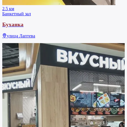
2.5 км
Банкетный зал
Буханка
улица Лаптева