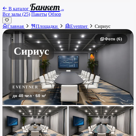
Банкет
В каталог
.ru
Все залы (25)
Пакеты
Обзор
Главная
Площадки
Eventner
Сириус
Фото (6)
Сириус
EVENTNER
до 40 чел · 60 м²