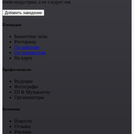
event-индустрии, а не следует им.
Добавить заведение
Площадки
Банкетные залы
Рестораны
По районам
По параметрам
На карте
Профессионалы
Ведущие
Фотографы
DJ & Музыканты
Организаторы
Компания
Новости
Отзывы
Реклама