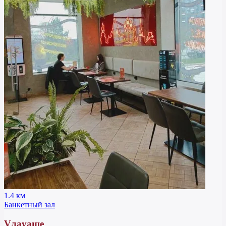
1.4 км
Банкетный зал
Vлavaше