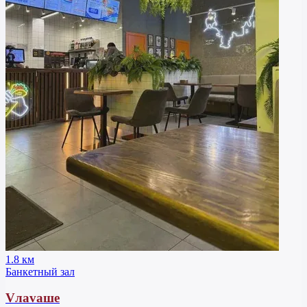
1.8 км
Банкетный зал
Vлavaше