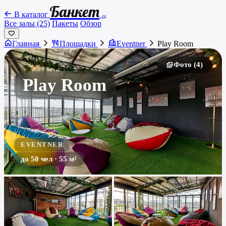
Банкет
В каталог
.ru
Все залы (25)
Пакеты
Обзор
Главная
Площадки
Eventner
Play Room
Фото (4)
Play Room
EVENTNER
до 50 чел · 55 м²