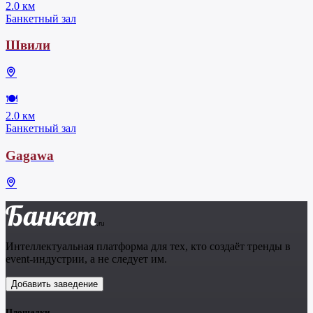
2.0 км
Банкетный зал
Швили
🍽
2.0 км
Банкетный зал
Gagawa
Банкет
.ru
Интеллектуальная платформа для тех, кто создаёт тренды в
event-индустрии, а не следует им.
Добавить заведение
Площадки