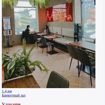
1.4 км
Банкетный зал
Vлavaше