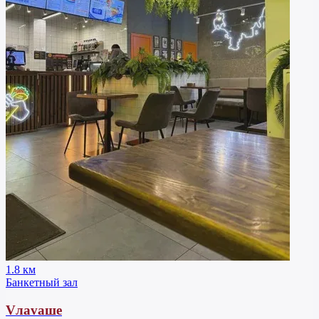
1.8 км
Банкетный зал
Vлavaше