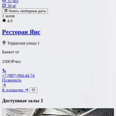
35 чел
30 м²
Узнать свободные даты
1 залов
4.9
Ресторан Янс
Террасная улица 1
Банкет от
2500 ₽/чел
+7 (987) 094-44-74
Позвонить
К площадке
Доступные залы
1