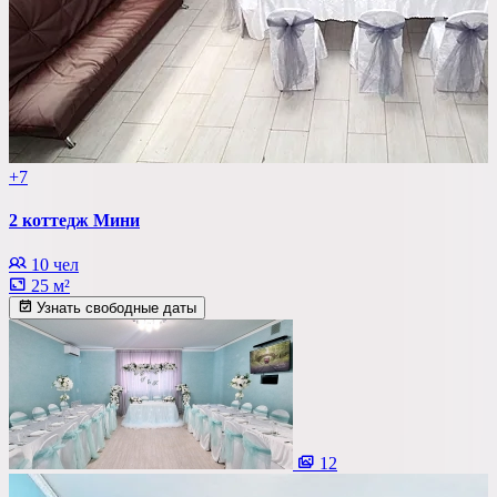
+7
2 коттедж Мини
10 чел
25 м²
Узнать свободные даты
12