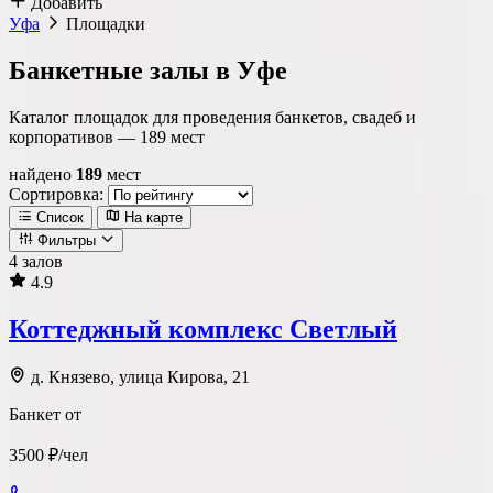
Добавить
Уфа
Площадки
Банкетные залы в Уфе
Каталог площадок для проведения банкетов, свадеб и
корпоративов —
189
мест
найдено
189
мест
Сортировка:
Список
На карте
Фильтры
4 залов
4.9
Локация
Коттеджный комплекс Светлый
Метро
Район
Округ
д. Князево, улица Кирова, 21
Банкет от
Тип площадки
3500 ₽/чел