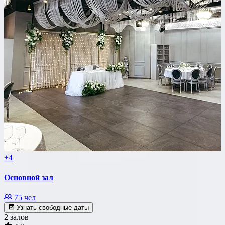
+4
Основной зал
75 чел
Узнать свободные даты
2 залов