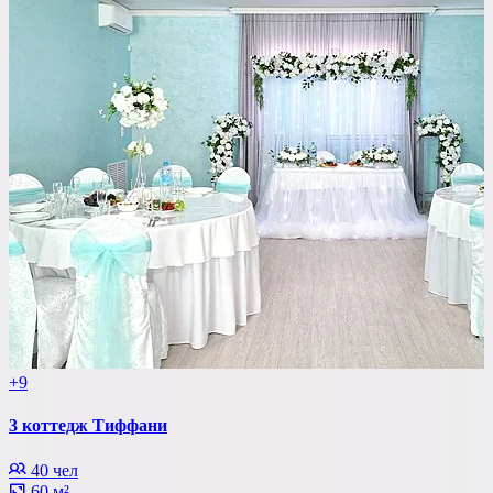
+9
3 коттедж Тиффани
40 чел
60 м²