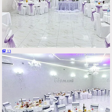
Со сценой
Со своим алкоголем
С живой музыкой
С панорамным видом
С детской комнатой
С шоу программой
13
Своя парковка
Сбросить все фильтры
Показать
189
площадок