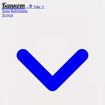
Банкет
Уфа
.ru
Залы
Кейтеринг
Услуги