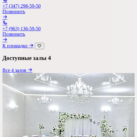
Ресторан
+7 (347) 298-59-50
Позвонить
Банкетный зал
Лофт
+7 (963) 136-59-50
Позвонить
Веранда / Шатер
К площадке
Вместимость
Доступные залы
4
до 150 чел
Все 4 залов
Бюджет на персону
—
Важные условия
Танцпол