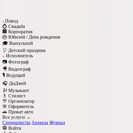
Повод
♥
💍 Свадьба
🏢 Корпоратив
🎂 Юбилей / День рождения
🎓 Выпускной
🎈 Детский праздник
Исполнитель
★
📷 Фотограф
🎥 Видеограф
🎙️ Ведущий
🎧 ДиДжей
🎻 Музыкант
💄 Стилист
🎊 Организатор
🌸 Оформитель
🚗 Прокат авто
Все услуги →
Специалисты
Анонсы
Журнал
Войти