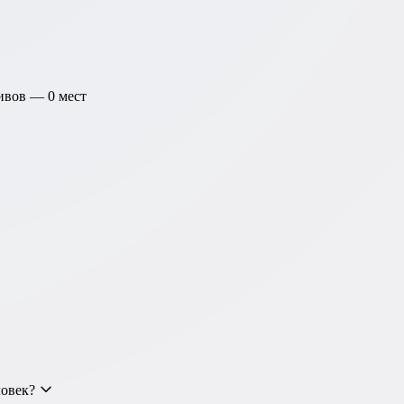
тивов —
0
мест
ловек?