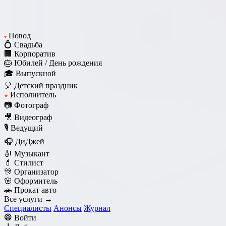
Повод
♥
💍 Свадьба
🏢 Корпоратив
🎂 Юбилей / День рождения
🎓 Выпускной
🎈 Детский праздник
Исполнитель
★
📷 Фотограф
🎥 Видеограф
🎙️ Ведущий
🎧 ДиДжей
🎻 Музыкант
💄 Стилист
🎊 Организатор
🌸 Оформитель
🚗 Прокат авто
Все услуги →
Специалисты
Анонсы
Журнал
Войти