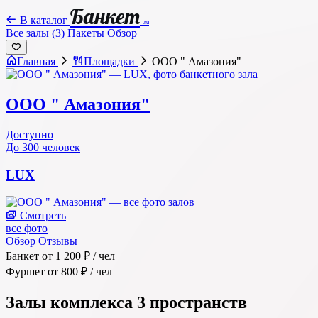
Банкет
В каталог
.ru
Все залы (3)
Пакеты
Обзор
Главная
Площадки
ООО " Амазония"
ООО " Амазония"
Доступно
До 300 человек
LUX
Смотреть
все фото
Обзор
Отзывы
Банкет
от 1 200 ₽
/ чел
Фуршет
от 800 ₽
/ чел
Залы комплекса
3 пространств