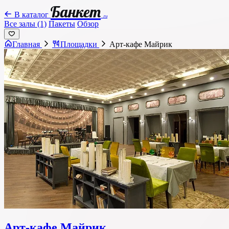
Банкет
В каталог
.ru
Все залы (1)
Пакеты
Обзор
Главная
Площадки
Арт-кафе Майрик
Арт-кафе Майрик