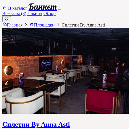
Банкет
В каталог
.ru
Все залы (3)
Пакеты
Обзор
Главная
Площадки
Сплетни By Anna Asti
Сплетни By Anna Asti