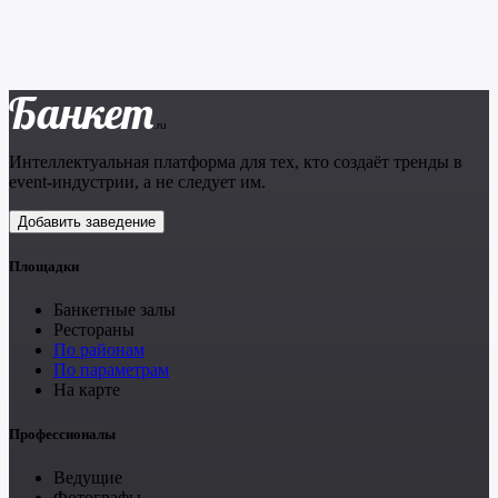
Банкет
.ru
Интеллектуальная платформа для тех, кто создаёт тренды в
event-индустрии, а не следует им.
Добавить заведение
Площадки
Банкетные залы
Рестораны
По районам
По параметрам
На карте
Профессионалы
Ведущие
Фотографы