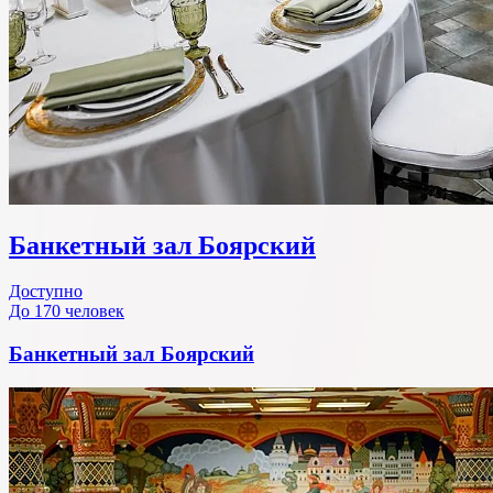
Банкетный зал Боярский
Доступно
До 170 человек
Банкетный зал Боярский