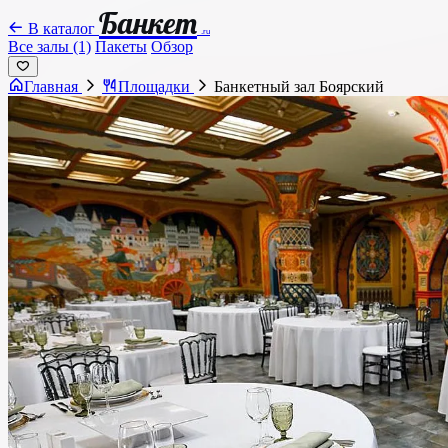
Банкет
В каталог
.ru
Все залы (1)
Пакеты
Обзор
Главная
Площадки
Банкетный зал Боярский