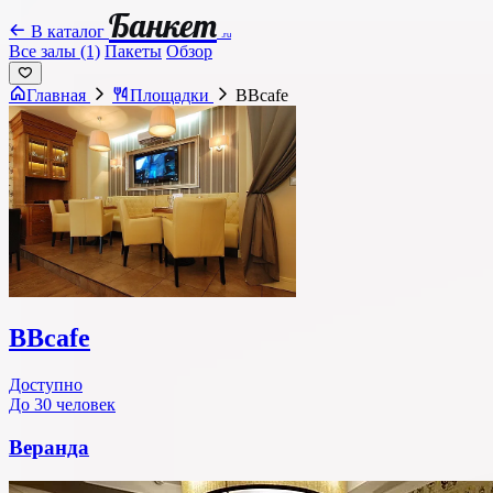
Банкет
В каталог
.ru
Все залы (1)
Пакеты
Обзор
Главная
Площадки
BBcafe
BBcafe
Доступно
До 30 человек
Веранда