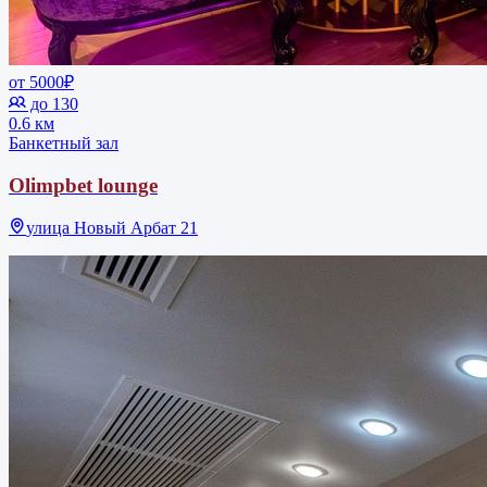
от 5000₽
до 130
0.6 км
Банкетный зал
Olimpbet lounge
улица Новый Арбат 21