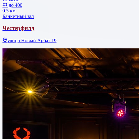
до 400
0.5 км
Банкетный зал
Честерфилд
улица Новый Арбат 19