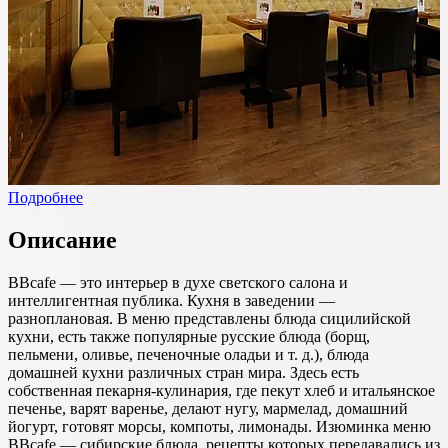
Подробнее
Описание
BBcafe — это интерьер в духе светского салона и
интеллигентная публика. Кухня в заведении —
разноплановая. В меню представлены блюда сицилийской
кухни, есть также популярные русские блюда (борщ,
пельмени, оливье, печеночные оладьи и т. д.), блюда
домашней кухни различных стран мира. Здесь есть
собственная пекарня-кулинария, где пекут хлеб и итальянское
печенье, варят варенье, делают нугу, мармелад, домашний
йогурт, готовят морсы, компоты, лимонады. Изюминка меню
BBcafe — сибирские блюда, рецепты которых передавались из