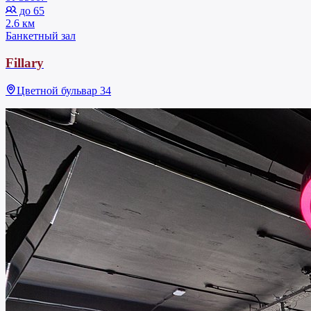
до 65
2.6 км
Банкетный зал
Fillary
Цветной бульвар 34