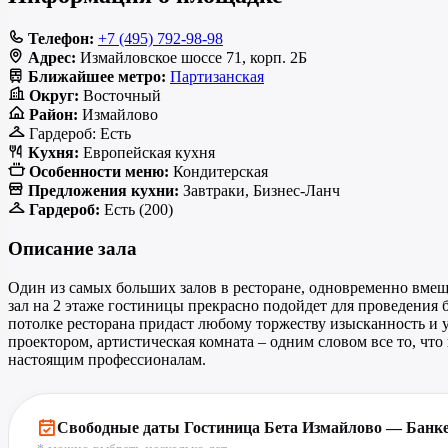
Телефон:
+7 (495) 792-98-98
Адрес:
Измайловское шоссе 71, корп. 2Б
Ближайшее метро:
Партизанская
Округ:
Восточный
Район:
Измайлово
Гардероб:
Есть
Кухня:
Европейская кухня
Особенности меню:
Кондитерская
Предложения кухни:
Завтраки, Бизнес-Ланч
Гардероб:
Есть (200)
Описание зала
Один из самых больших залов в ресторане, одновременно вмещ
зал на 2 этаже гостиницы прекрасно подойдет для проведения 
потолке ресторана придаст любому торжеству изысканность и у
проектором, артистическая комната – одним словом все то, чт
настоящим профессионалам.
Свободные даты Гостиница Бета Измайлово — Банк