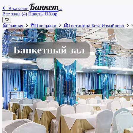
Банкет
В каталог
.ru
Все залы (4)
Пакеты
Обзор
Главная
Площадки
Гостиница Бета Измайлово
Банкетный зал