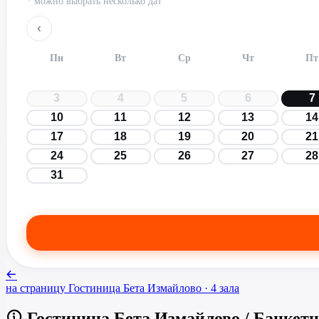
* можно выбрать несколько дат
‹
Пн
Вт
Ср
Чт
Пт
3
4
5
6
7
10
11
12
13
14
17
18
19
20
21
24
25
26
27
28
31
на страницу
Гостиница Бета Измайлово
· 4 зала
Гостиница Бета Измайлово
/
Банкетн