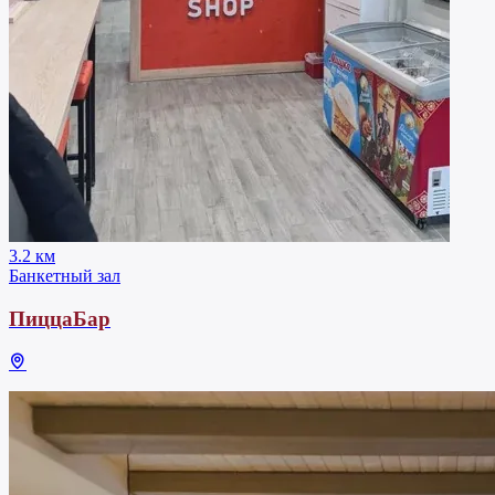
3.2 км
Банкетный зал
ПиццаБар