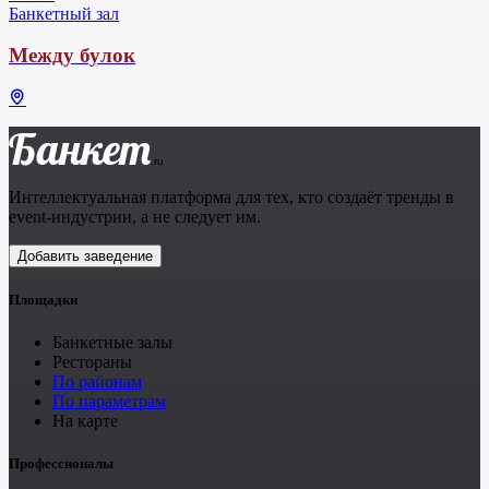
Банкетный зал
Между булок
Банкет
.ru
Интеллектуальная платформа для тех, кто создаёт тренды в
event-индустрии, а не следует им.
Добавить заведение
Площадки
Банкетные залы
Рестораны
По районам
По параметрам
На карте
Профессионалы