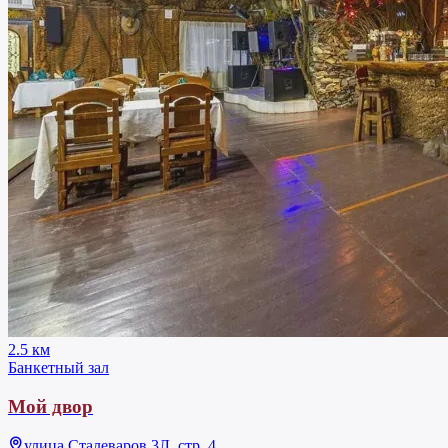
2.5 км
Банкетный зал
Мой двор
улица Сталеваров 3Л, стр. 4