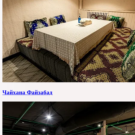
Чайхана Файзабад