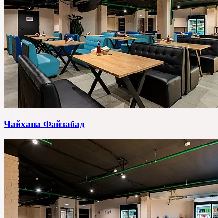
Чайхана Файзабад