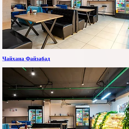
Чайхана Файзабад