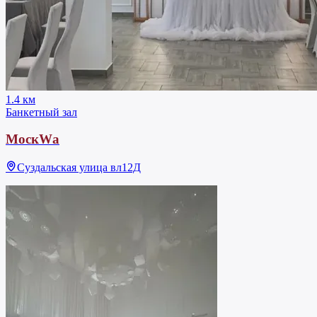
1.4 км
Банкетный зал
МоскWа
Суздальская улица вл12Д