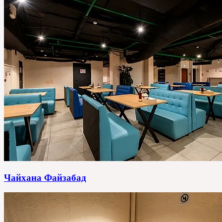
Чайхана Файзабад