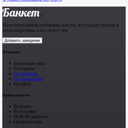
Банкет
.ru
Интеллектуальная платформа для тех, кто создаёт тренды в
event-индустрии, а не следует им.
Добавить заведение
Площадки
Банкетные залы
Рестораны
По районам
По параметрам
На карте
Профессионалы
Ведущие
Фотографы
DJ & Музыканты
Организаторы