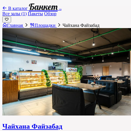
Банкет
В каталог
.ru
Все залы (1)
Пакеты
Обзор
Главная
Площадки
Чайхана Файзабад
Чайхана Файзабад