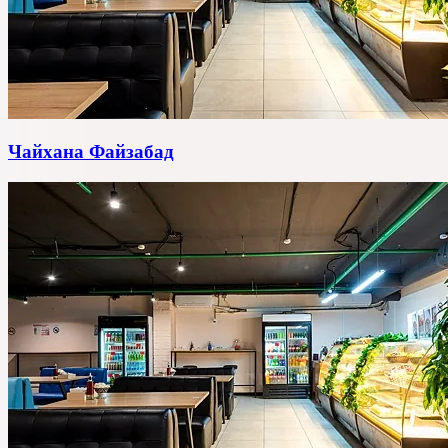
Чайхана Файзабад