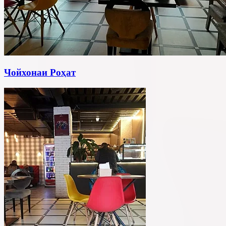
Чойхонаи Роҳат