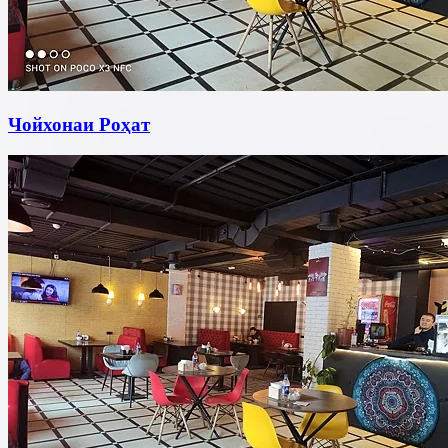
Чойхонаи Роҳат