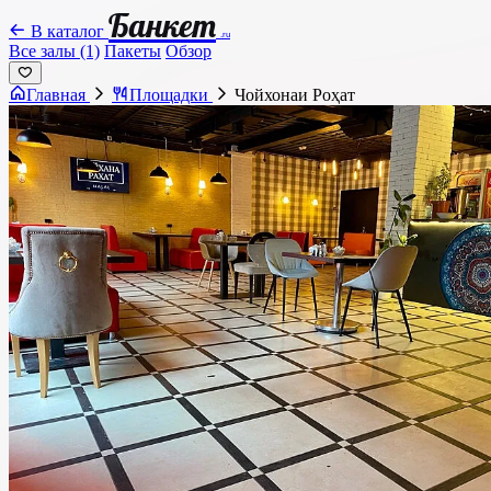
Банкет
В каталог
.ru
Все залы (1)
Пакеты
Обзор
Главная
Площадки
Чойхонаи Роҳат