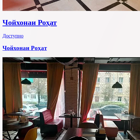
Чойхонаи Роҳат
Доступно
Чойхонаи Роҳат