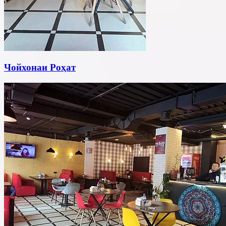
Чойхонаи Роҳат