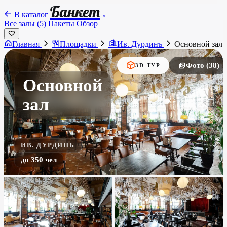
Банкет
В каталог
.ru
Все залы (5)
Пакеты
Обзор
Главная
Площадки
Ив. Дурдинъ
Основной зал
Фото (38)
3D-ТУР
Основной
зал
ИВ. ДУРДИНЪ
до 350 чел