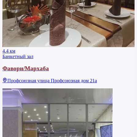
4.4 км
Банкетный зал
Фавори/Мархаба
Профсоюзная улица Профсоюзная дом 21а