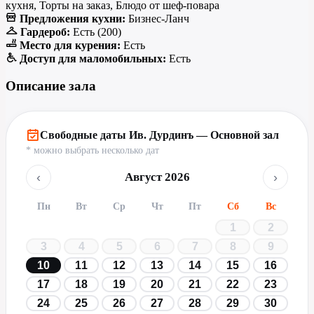
кухня, Торты на заказ, Блюдо от шеф-повара
Предложения кухни:
Бизнес-Ланч
Гардероб:
Есть (200)
Место для курения:
Есть
Доступ для маломобильных:
Есть
Описание зала
Свободные даты Ив. Дурдинъ — Основной зал
* можно выбрать несколько дат
‹
›
Август 2026
Пн
Вт
Ср
Чт
Пт
Сб
Вс
1
2
3
4
5
6
7
8
9
10
11
12
13
14
15
16
17
18
19
20
21
22
23
24
25
26
27
28
29
30