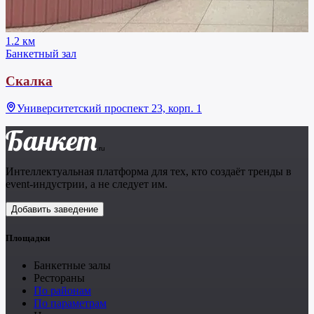
1.2 км
Банкетный зал
Скалка
Университетский проспект 23, корп. 1
Банкет
.ru
Интеллектуальная платформа для тех, кто создаёт тренды в
event-индустрии, а не следует им.
Добавить заведение
Площадки
Банкетные залы
Рестораны
По районам
По параметрам