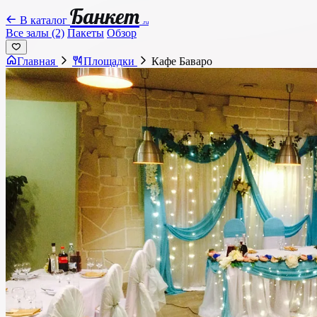
Банкет
В каталог
.ru
Все залы (2)
Пакеты
Обзор
Главная
Площадки
Кафе Баваро