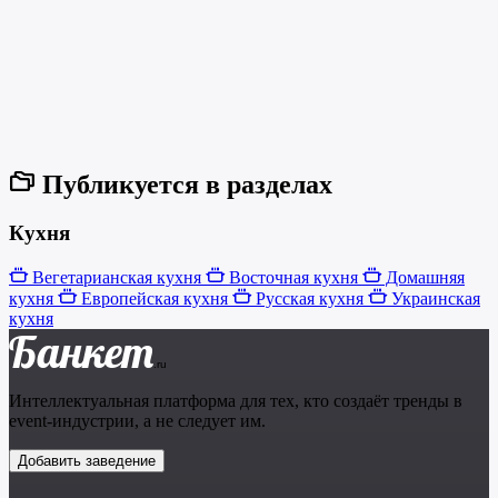
Публикуется в разделах
Кухня
Вегетарианская кухня
Восточная кухня
Домашняя
кухня
Европейская кухня
Русская кухня
Украинская
кухня
Банкет
.ru
Интеллектуальная платформа для тех, кто создаёт тренды в
event-индустрии, а не следует им.
Добавить заведение