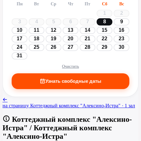
Пн
Вт
Ср
Чт
Пт
Сб
Вс
1
2
3
4
5
6
7
8
9
10
11
12
13
14
15
16
17
18
19
20
21
22
23
24
25
26
27
28
29
30
31
Очистить
Узнать свободные даты
на страницу
Коттеджный комплекс "Алексино-Истра"
· 1 зал
Коттеджный комплекс "Алексино-
Истра"
/
Коттеджный комплекс
"Алексино-Истра"