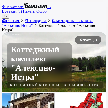
Банкет
В каталог
.ru
Все залы (1)
Пакеты
Обзор
Главная
Площадки
Коттеджный комплекс
"Алексино-Истра"
Коттеджный комплекс "Алексино-
Истра"
Фото (9)
Коттеджный
комплекс
"Алексино-
Истра"
КОТТЕДЖНЫЙ КОМПЛЕКС "АЛЕКСИНО-ИСТРА"