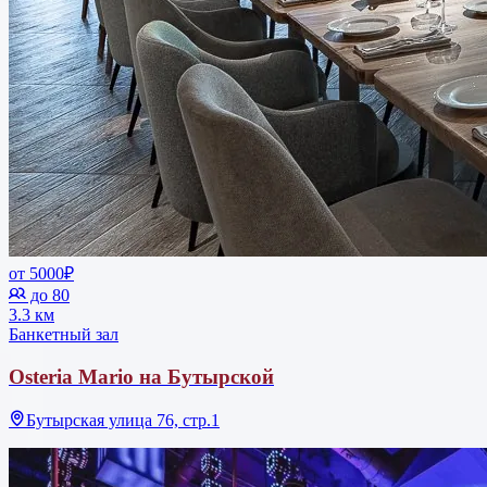
от 5000₽
до 80
3.3 км
Банкетный зал
Osteria Mario на Бутырской
Бутырская улица 76, стр.1