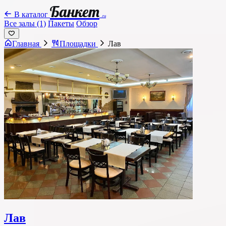
Банкет
В каталог
.ru
Все залы (1)
Пакеты
Обзор
Главная
Площадки
Лав
Лав