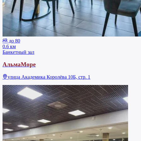
до 80
0.6 км
Банкетный зал
АльмаМоре
улица Академика Королёва 10Б, стр. 1