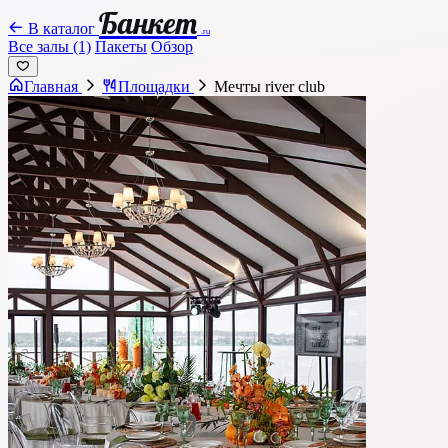
Банкет
В каталог
.ru
Все залы (1)
Пакеты
Обзор
Главная
Площадки
Мечты river club