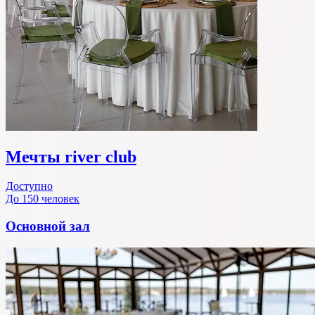
Мечты river club
Доступно
До 150 человек
Основной зал