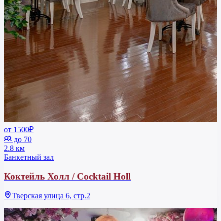
от 1500₽
до 70
2.8 км
Банкетный зал
Коктейль Холл / Cocktail Holl
Тверская улица 6, стр.2