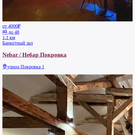
от 4000₽
до 48
1.1 км
Банкетный зал
Nebar / Небар Покровка
улица Покровка 1