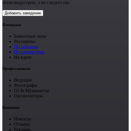
event-индустрии, а не следует им.
Добавить заведение
Площадки
Банкетные залы
Рестораны
По районам
По параметрам
На карте
Профессионалы
Ведущие
Фотографы
DJ & Музыканты
Организаторы
Компания
Новости
Отзывы
Реклама