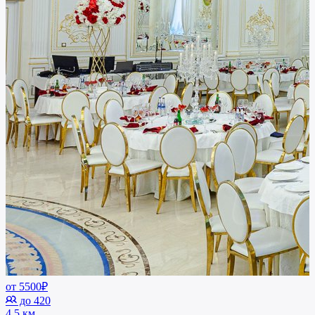
от 5500₽
до 420
4.5 км