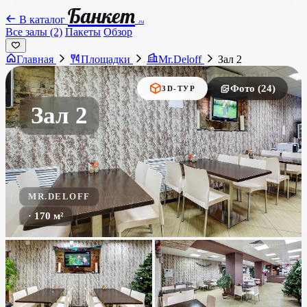
Банкет
В каталог
.ru
Все залы (2)
Пакеты
Обзор
Главная
Площадки
Mr.Deloff
Зал 2
Фото (24)
3D-ТУР
Зал 2
MR.DELOFF
· 170 м²