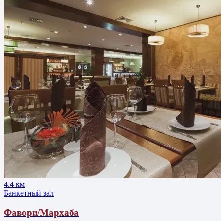
4.4 км
Банкетный зал
Фавори/Мархаба