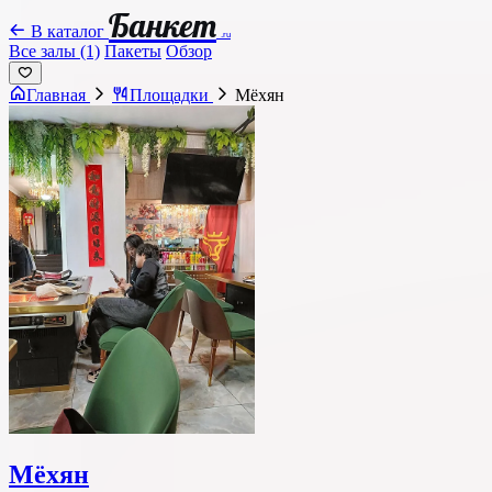
Банкет
В каталог
.ru
Все залы (1)
Пакеты
Обзор
Главная
Площадки
Мёхян
Мёхян