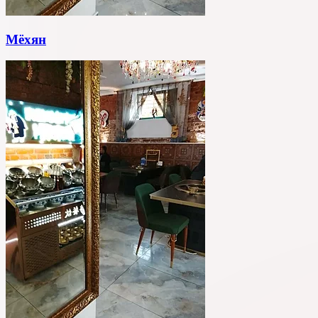
Мёхян