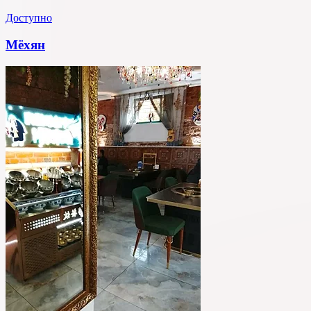
Доступно
Мёхян