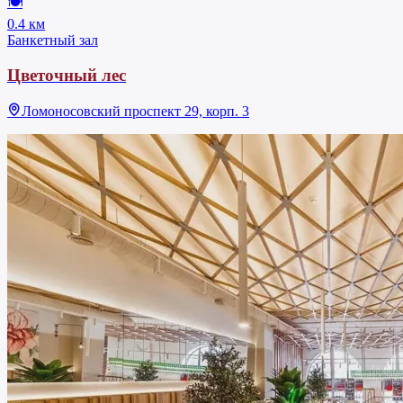
🍽
0.4 км
Банкетный зал
Цветочный лес
Ломоносовский проспект 29, корп. 3