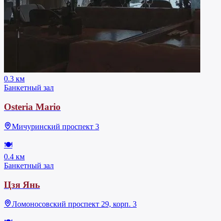
0.3 км
Банкетный зал
Osteria Mario
Мичуринский проспект 3
🍽
0.4 км
Банкетный зал
Цзя Янь
Ломоносовский проспект 29, корп. 3