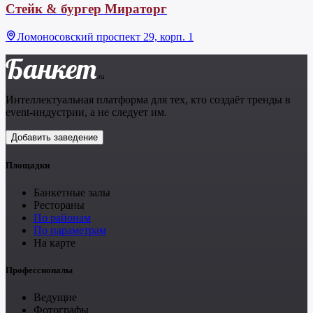
Стейк & бургер Мираторг
Ломоносовский проспект 29, корп. 1
Банкет
.ru
Интеллектуальная платформа для тех, кто создаёт тренды в
event-индустрии, а не следует им.
Добавить заведение
Площадки
Банкетные залы
Рестораны
По районам
По параметрам
На карте
Профессионалы
Ведущие
Фотографы