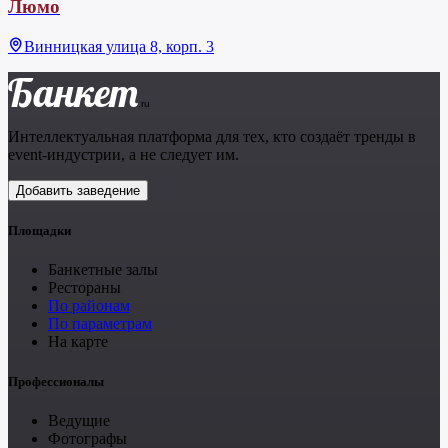
Люмо
Винницкая улица 8, корп. 3
Банкет
.ru
Интеллектуальная платформа для тех, кто создаёт тренды в
event-индустрии, а не следует им.
Добавить заведение
Площадки
Банкетные залы
Рестораны
По районам
По параметрам
На карте
Профессионалы
Ведущие
Фотографы