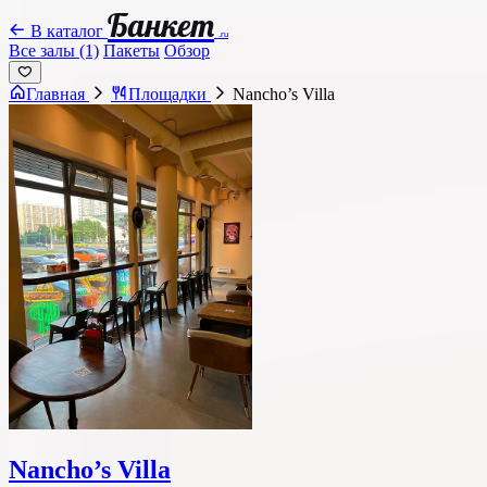
Банкет
В каталог
.ru
Все залы (1)
Пакеты
Обзор
Главная
Площадки
Nancho’s Villa
Nancho’s Villa