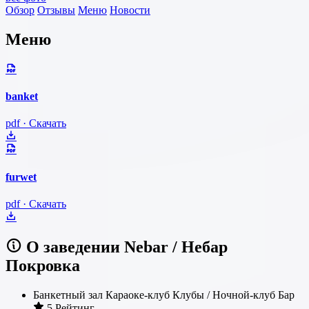
Обзор
Отзывы
Меню
Новости
Меню
banket
pdf · Скачать
furwet
pdf · Скачать
О заведении Nebar / Небар
Покровка
Банкетный зал
Караоке-клуб
Клубы / Ночной-клуб
Бар
5 Рейтинг