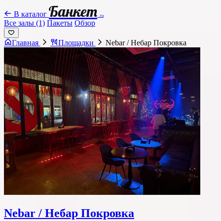
Банкет
В каталог
.ru
Все залы (1)
Пакеты
Обзор
Главная
Площадки
Nebar / Небар Покровка
Nebar / Небар Покровка