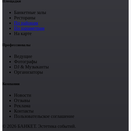
Площадки
Банкетные залы
Рестораны
По районам
По параметрам
На карте
Профессионалы
Ведущие
Фотографы
DJ & Музыканты
Организаторы
Компания
Новости
Отзывы
Реклама
Контакты
Пользовательское соглашение
© 2026 БАНКЕТ. Эстетика событий.