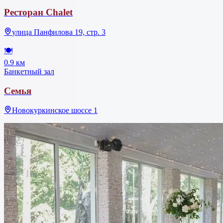
Ресторан Chalet
улица Панфилова 19, стр. 3
🍽
0.9 км
Банкетный зал
Семья
Новокуркинское шоссе 1