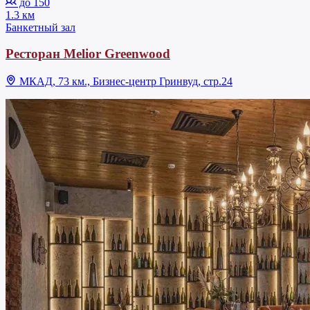
до 150
1.3 км
Банкетный зал
Ресторан Melior Greenwood
МКАД, 73 км., Бизнес-центр Гринвуд, стр.24