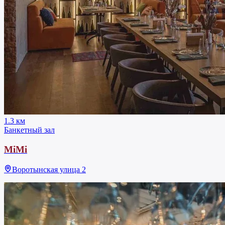
1.3 км
Банкетный зал
MiMi
Воротынская улица 2