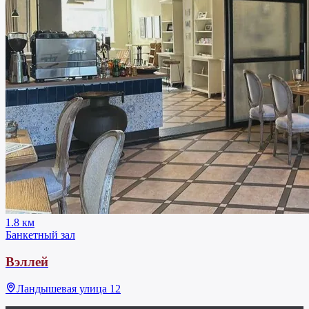
1.8 км
Банкетный зал
Вэллей
Ландышевая улица 12