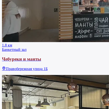
1.8 км
Банкетный зал
Чебуреки и манты
Правобережная улица 1Б