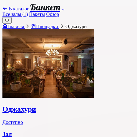
Банкет
В каталог
.ru
Все залы (1)
Пакеты
Обзор
Главная
Площадки
Оджахури
Оджахури
Доступно
Зал