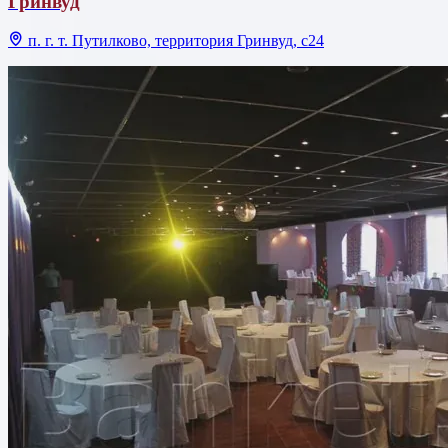
Гринвуд
п. г. т. Путилково, территория Гринвуд, с24