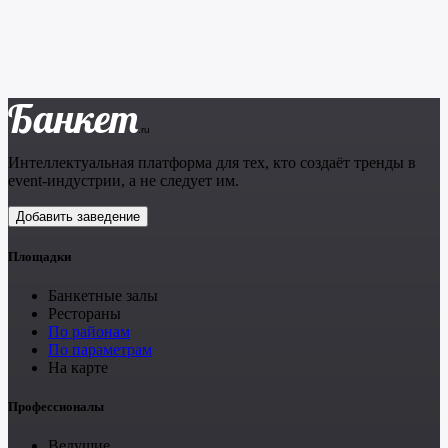
Банкет
.ru
Интеллектуальная платформа для тех, кто создаёт тренды в
event-индустрии, а не следует им.
Добавить заведение
Площадки
Банкетные залы
Рестораны
По районам
По параметрам
На карте
Профессионалы
Ведущие