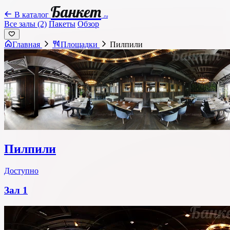
Банкет
В каталог
.ru
Все залы (2)
Пакеты
Обзор
Главная
Площадки
Пилпили
Пилпили
Доступно
Зал 1