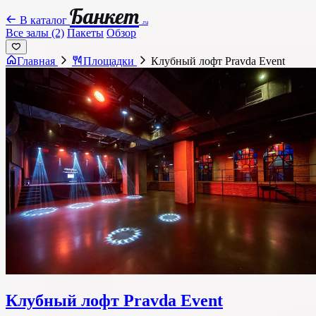
Банкет
В каталог
.ru
Все залы (2)
Пакеты
Обзор
Главная
Площадки
Клубный лофт Pravda Event
Клубный лофт Pravda Event