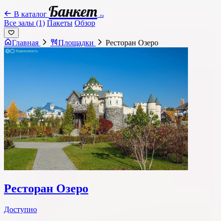
Банкет
В каталог
.ru
Все залы (1)
Пакеты
Обзор
Главная
Площадки
Ресторан Озеро
Ресторан Озеро
Доступно