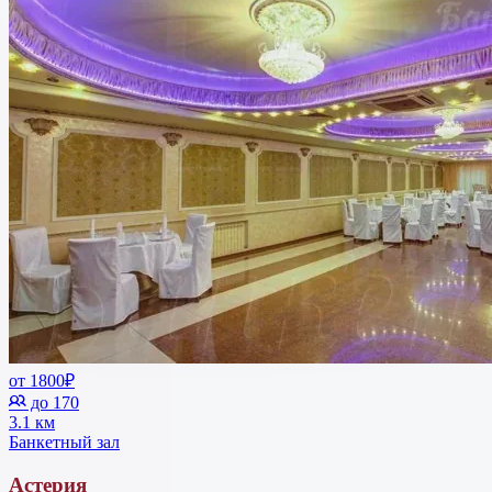
от 1800₽
до 170
3.1 км
Банкетный зал
Астерия