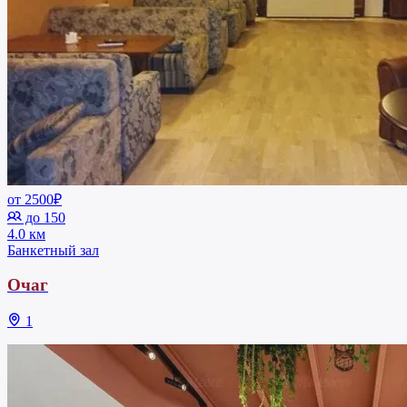
от 2500₽
до 150
4.0 км
Банкетный зал
Очаг
1