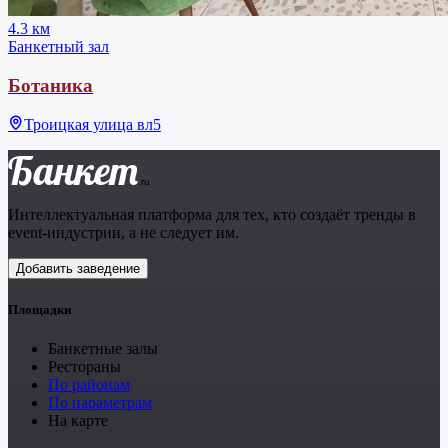
4.3 км
Банкетный зал
Ботаника
Троицкая улица вл5
Банкет
.ru
Интеллектуальная платформа для тех, кто создаёт тренды в
event-индустрии, а не следует им.
Добавить заведение
Площадки
Банкетные залы
Рестораны
По районам
По параметрам
На карте