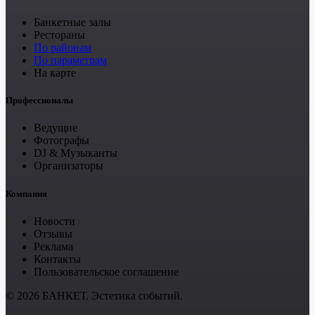
Банкетные залы
Рестораны
По районам
По параметрам
На карте
Профессионалы
Ведущие
Фотографы
DJ & Музыканты
Организаторы
Компания
Новости
Отзывы
Реклама
Контакты
Пользовательское соглашение
© 2026 БАНКЕТ. Эстетика событий.