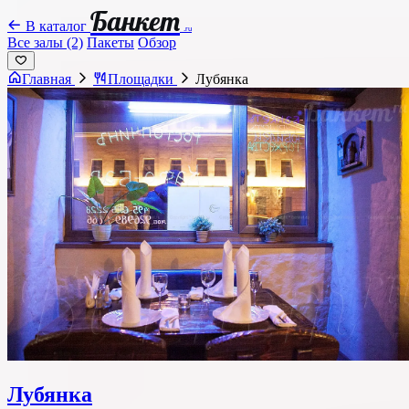
Банкет
В каталог
.ru
Все залы (2)
Пакеты
Обзор
Главная
Площадки
Лубянка
Лубянка