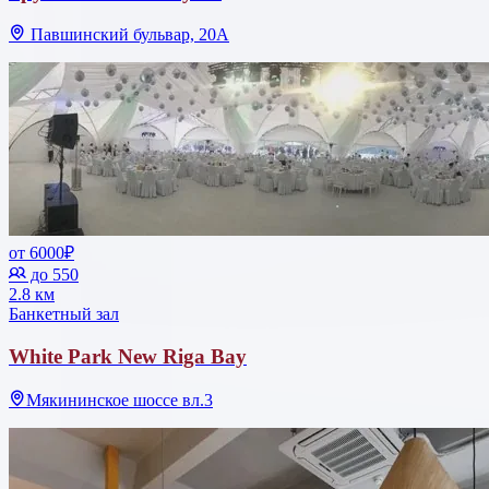
Павшинский бульвар, 20А
от 6000₽
до 550
2.8 км
Банкетный зал
White Park New Riga Bay
Мякининское шоссе вл.3