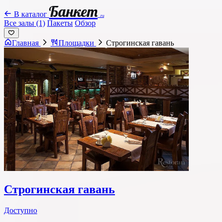
Банкет
В каталог
.ru
Все залы (1)
Пакеты
Обзор
Главная
Площадки
Строгинская гавань
Строгинская гавань
Доступно