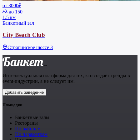
от 3000₽
до 150
1.5 км
Банкетный зал
City Beach Club
Строгинское шоссе 3
Банкет
.ru
Интеллектуальная платформа для тех, кто создаёт тренды в
event-индустрии, а не следует им.
Добавить заведение
Площадки
Банкетные залы
Рестораны
По районам
По параметрам
На карте