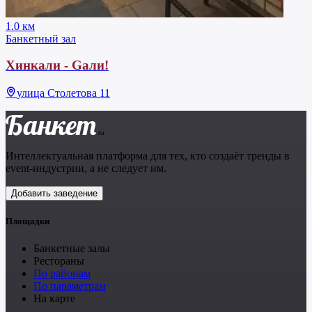
1.0 км
Банкетный зал
Хинкали - Gали!
улица Столетова 11
Банкет
.ru
Интеллектуальная платформа для тех, кто создаёт тренды в
event-индустрии, а не следует им.
Добавить заведение
Площадки
Банкетные залы
Рестораны
По районам
По параметрам
На карте