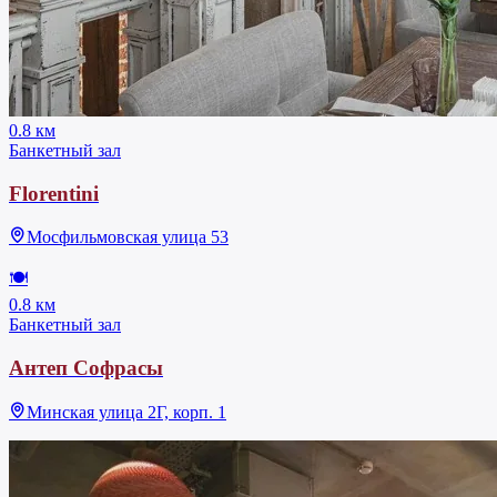
0.8 км
Банкетный зал
Florentini
Мосфильмовская улица 53
🍽
0.8 км
Банкетный зал
Антеп Софрасы
Минская улица 2Г, корп. 1