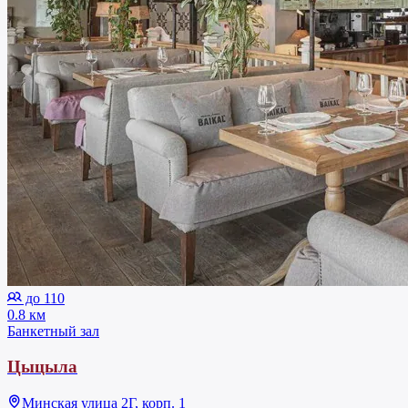
до 110
0.8 км
Банкетный зал
Цыцыла
Минская улица 2Г, корп. 1