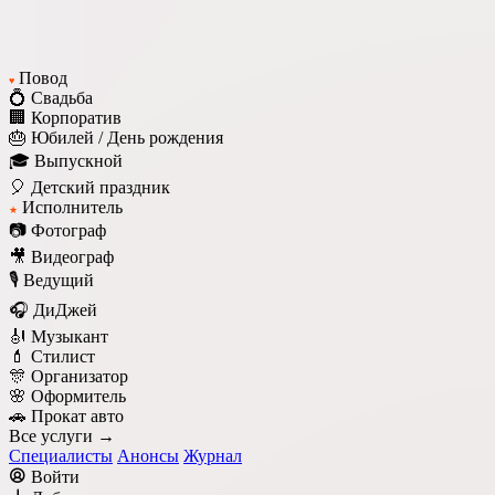
Повод
♥
💍 Свадьба
🏢 Корпоратив
🎂 Юбилей / День рождения
🎓 Выпускной
🎈 Детский праздник
Исполнитель
★
📷 Фотограф
🎥 Видеограф
🎙️ Ведущий
🎧 ДиДжей
🎻 Музыкант
💄 Стилист
🎊 Организатор
🌸 Оформитель
🚗 Прокат авто
Все услуги →
Специалисты
Анонсы
Журнал
Войти