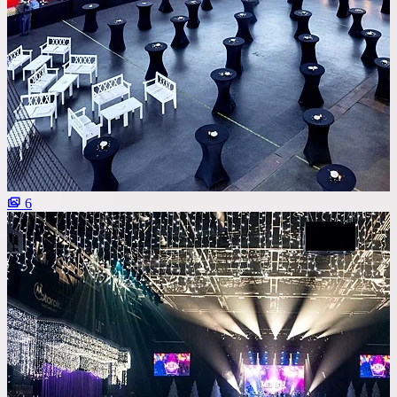
Важные условия
Танцпол
Со сценой
Со своим алкоголем
С живой музыкой
С панорамным видом
6
С детской комнатой
С шоу программой
Своя парковка
Сбросить все фильтры
Показать
2
площадок