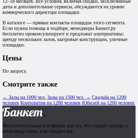
12–18 месяцев. Все условия, включая скидки, эксклюзивные
даты и дополнительные сервисы, обсуждаются на уровне
коммерческого директора площадки.
В каталоге — прямые контакты площадок этого сегмента.
Если нужна помощь в подборе, менеджеры Банкет.ру
бесплатно проконсультируют и предложат альтернативы:
аренду нескольких залов, шатровые конструкции, уличные
площадки.
Цены
По запросу.
Смотрите также
← Залы на 1000 чел.
Залы на 1500 чел. →
Свадьба на 1200
человек
Корпоратив на 1200 человек
Юбилей на 1200 человек
Банкет
.ru
Интеллектуальная платформа для тех, кто создаёт тренды в
event-индустрии, а не следует им.