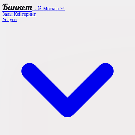
Банкет
Москва
.ru
Залы
Кейтеринг
Услуги