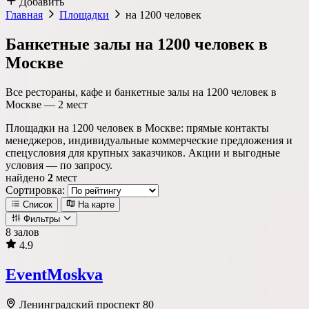
Добавить
Главная
Площадки
на 1200 человек
Банкетные залы на 1200 человек в
Москве
Все рестораны, кафе и банкетные залы на 1200 человек в
Москве —
2
мест
Площадки на 1200 человек в Москве: прямые контакты
менеджеров, индивидуальные коммерческие предложения и
спецусловия для крупных заказчиков. Акции и выгодные
условия — по запросу.
найдено
2
мест
Сортировка:
Список
На карте
Фильтры
8 залов
4.9
Локация
EventMoskva
Метро
Район
Округ
Ленинградский проспект 80