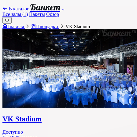
Банкет
В каталог
.ru
Все залы (1)
Пакеты
Обзор
Главная
Площадки
VK Stadium
VK Stadium
Доступно