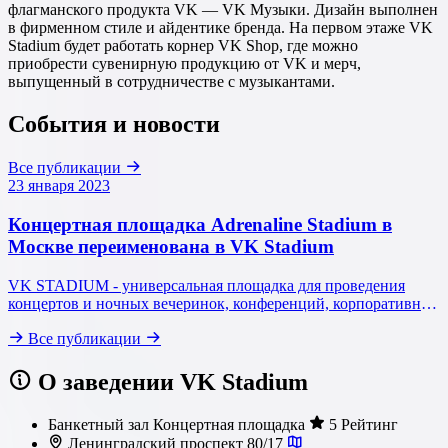
флагманского продукта VK — VK Музыки. Дизайн выполнен
в фирменном стиле и айдентике бренда. На первом этаже VK
Stadium будет работать корнер VK Shop, где можно
приобрести сувенирную продукцию от VK и мерч,
выпущенный в сотрудничестве с музыкантами.
События и новости
Все публикации
23 января 2023
Концертная площадка Adrenaline Stadium в
Москве переименована в VK Stadium
VK STADIUM - универсальная площадка для проведения
концертов и ночных вечеринок, конференций, корпоративных
и спортивных мероприятий, театральных шоу и
Все публикации
образовательных лекций.
О заведении VK Stadium
Банкетный зал
Концертная площадка
5 Рейтинг
Ленинградский проспект 80/17