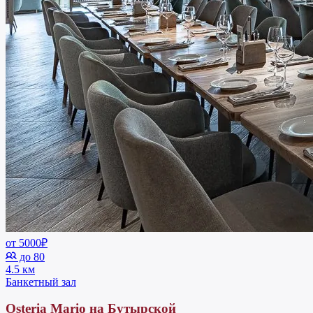
от 5000₽
до 80
4.5 км
Банкетный зал
Osteria Mario на Бутырской