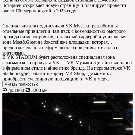
историей открывает новую страницу и планирует провести
около 100 мероприятий в 2023 году.
Специально для подписчиков VK Музыки разработаны
отдельные привилегии: fast-track c возможностью быстрого
прохода на мероприятие, отдельный гардероб и уникальная
зона Meet&Greet на бэкстейдже площадки, которая
предназначена для неформального общения артистов со
зрителями.
В VK STADIUM будет расположена специальная зона
флагманского продукта VK — VK Музыки. Дизайн выполнен
в фирменном стиле и айдентике бренда. На первом этаже VK
Stadium будет работать корнер VK Shop, где можно
приобрести сувенирную продукцию от VK и мерч,
выпущенный в сотрудничестве с музыкантами.
Читать полностью
до 1800
3200 м²