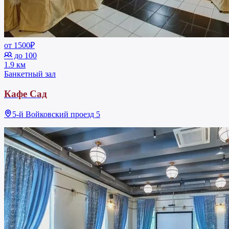
от 1500₽
до 100
1.9 км
Банкетный зал
Кафе Сад
5-й Войковский проезд 5