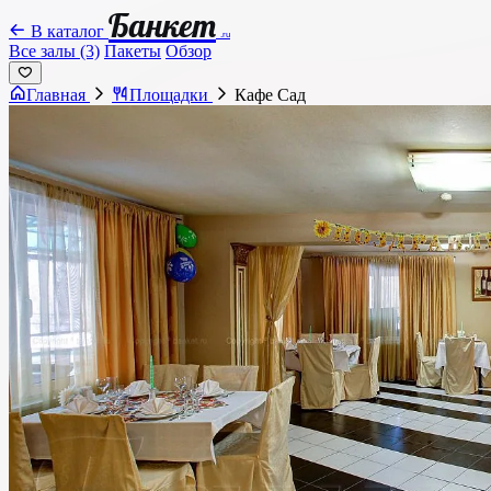
Банкет
В каталог
.ru
Все залы (3)
Пакеты
Обзор
Главная
Площадки
Кафе Сад