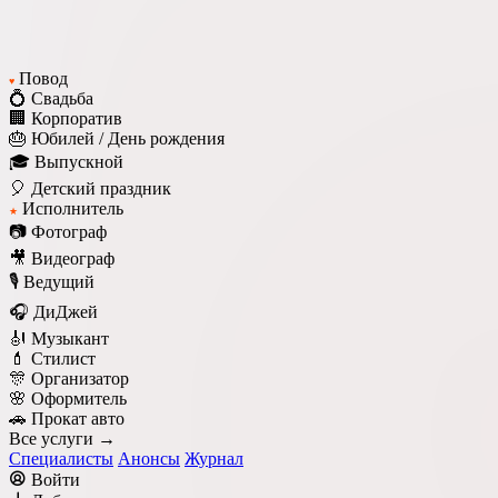
Повод
♥
💍 Свадьба
🏢 Корпоратив
🎂 Юбилей / День рождения
🎓 Выпускной
🎈 Детский праздник
Исполнитель
★
📷 Фотограф
🎥 Видеограф
🎙️ Ведущий
🎧 ДиДжей
🎻 Музыкант
💄 Стилист
🎊 Организатор
🌸 Оформитель
🚗 Прокат авто
Все услуги →
Специалисты
Анонсы
Журнал
Войти