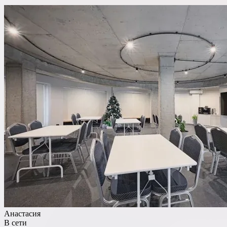
Ресторан
Банкетный зал
Лофт
Веранда / Шатер
Вместимость
до 150 чел
Бюджет на персону
—
Важные условия
Танцпол
Анастасия
В сети