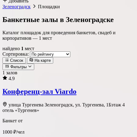
Добавить
Зеленоградск
Площадки
Банкетные залы в Зеленоградске
Каталог площадок для проведения банкетов, свадеб и
корпоративов —
1
мест
найдено
1
мест
Сортировка:
Список
На карте
Фильтры
1 залов
4.9
Локация
Конференц-зал Viardo
Метро
Район
Округ
улица Тургенева Зеленоградск, ул. Тургенева, 1Бэтаж 4
отель «Тургенев»
Банкет от
Тип площадки
1000 ₽/чел