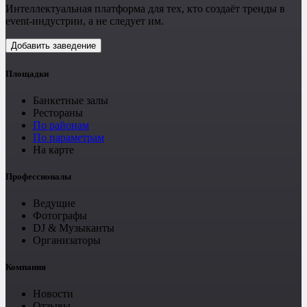
Интеллектуальная платформа для тех, кто создаёт тренды в
event-индустрии, а не следует им.
Добавить заведение
Площадки
Банкетные залы
Рестораны
По районам
По параметрам
На карте
Профессионалы
Ведущие
Фотографы
DJ & Музыканты
Организаторы
Компания
Новости
Отзывы