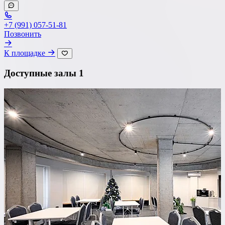
Со сценой
Со своим алкоголем
+7 (991) 057-51-81
Позвонить
С живой музыкой
К площадке
С панорамным видом
Доступные залы
1
С детской комнатой
С шоу программой
Своя парковка
Сбросить все фильтры
Показать
1
площадок