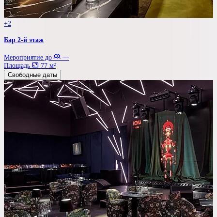
+2
Бар 2-й этаж
Мероприятие до
—
Площадь
77 м²
Свободные даты