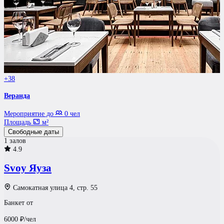
+38
Веранда
Мероприятие до
0 чел
Площадь
м²
Свободные даты
1 залов
4.9
Svoy Яуза
Самокатная улица 4, стр. 55
Банкет от
6000
₽/чел