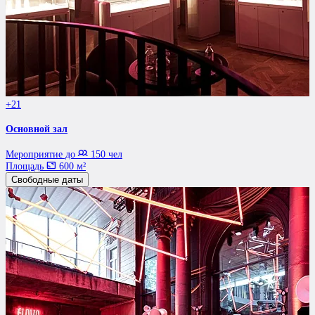
+21
Основной зал
Мероприятие до
150 чел
Площадь
600 м²
Свободные даты