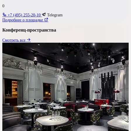
Участников
0
до 60 чел
+7 (495) 255-20-10
Telegram
Подробнее о площадке
Бюджет на персону
Конференц-пространства
—
Смотреть все
Требования к площадке
Проектор / Экран
Переговорная
Wi-Fi
Сцена
Своя парковка
Свой алкоголь
Показать результаты
Сбросить