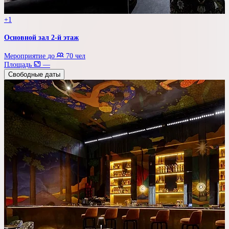
+1
Основной зал 2-й этаж
Мероприятие до
70 чел
Площадь
—
Свободные даты