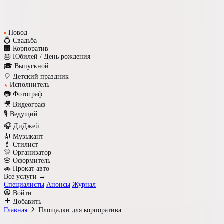
Повод
♥
💍 Свадьба
🏢 Корпоратив
🎂 Юбилей / День рождения
🎓 Выпускной
🎈 Детский праздник
Исполнитель
★
📷 Фотограф
🎥 Видеограф
🎙️ Ведущий
🎧 ДиДжей
🎻 Музыкант
💄 Стилист
🎊 Организатор
🌸 Оформитель
🚗 Прокат авто
Все услуги →
Специалисты
Анонсы
Журнал
Войти
Добавить
Главная
Площадки для корпоратива