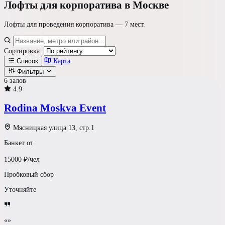
Лофты
для корпоратива в Москве
Лофты для проведения корпоратива —
7 мест
.
Сортировка:
Список
Карта
Фильтры
6 залов
4.9
Где проводим?
Rodina Moskva Event
Формат площадки
Мясницкая улица 13, стр.1
Банкет от
Ресторан / Зал
15000
₽/чел
Светлый Лофт
Пробковый сбор
Уточняйте
Шатер у воды
Усадьба
«»