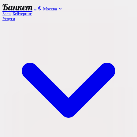
Банкет
Москва
.ru
Залы
Кейтеринг
Услуги