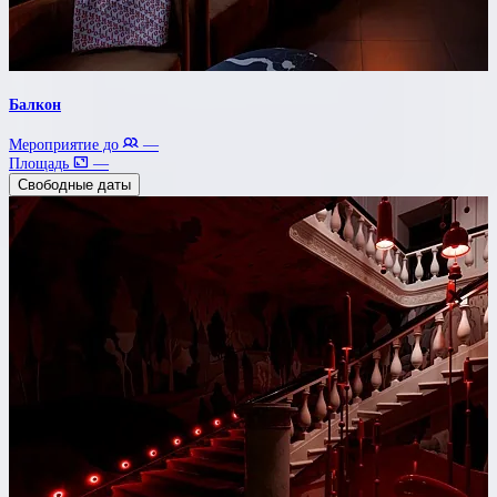
Балкон
Мероприятие до
—
Площадь
—
Свободные даты