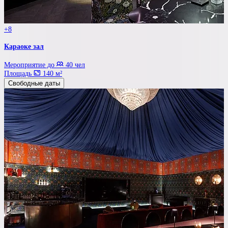
+8
Караоке зал
Мероприятие до
40 чел
Площадь
140 м²
Свободные даты