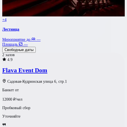
+4
Лестница
Мероприятие до
—
Площадь
—
Свободные даты
2 залов
4.9
Flava Event Dom
Садовая-Кудринская улица 6, стр.1
Банкет от
12000
₽/чел
Пробковый сбор
Уточняйте