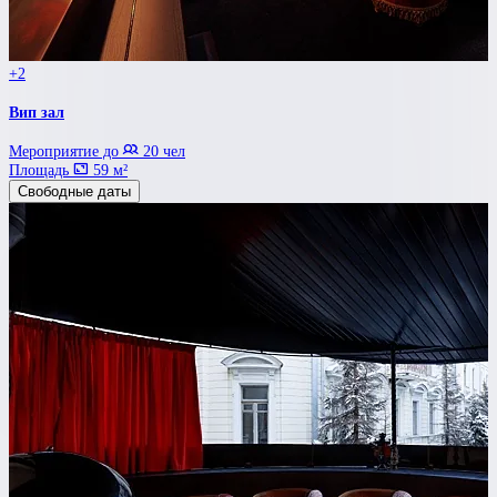
+2
Вип зал
Мероприятие до
20 чел
Площадь
59 м²
Свободные даты