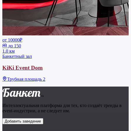
от 10000₽
до 150
1.0 км
Банкетный зал
KiKi Event Dom
Трубная площадь 2
Банкет
.ru
Интеллектуальная платформа для тех, кто создаёт тренды в
event-индустрии, а не следует им.
Добавить заведение