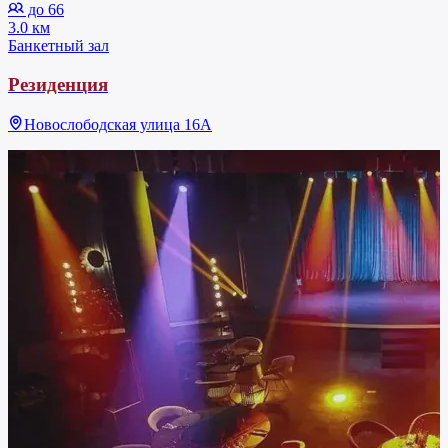
до 66
3.0 км
Банкетный зал
Резиденция
Новослободская улица 16А