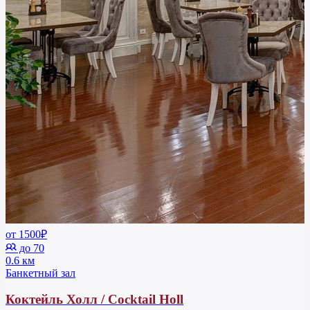
от 1500₽
до 70
0.6 км
Банкетный зал
Коктейль Холл / Cocktail Holl