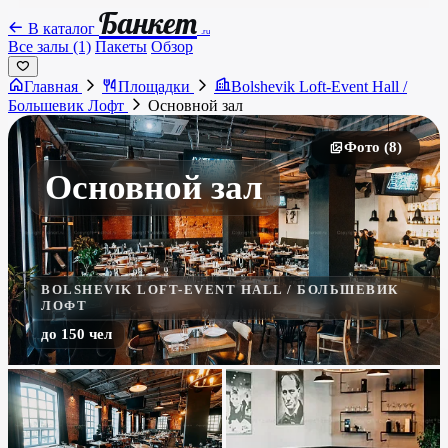
Банкет
В каталог
.ru
Все залы (1)
Пакеты
Обзор
Главная
Площадки
Bolshevik Loft-Event Hall /
Большевик Лофт
Основной зал
Фото (8)
Основной зал
BOLSHEVIK LOFT-EVENT HALL / БОЛЬШЕВИК
ЛОФТ
до 150 чел