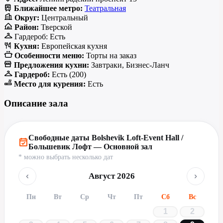
Ближайшее метро:
Театральная
Округ:
Центральный
Район:
Тверской
Гардероб:
Есть
Кухня:
Европейская кухня
Особенности меню:
Торты на заказ
Предложения кухни:
Завтраки, Бизнес-Ланч
Гардероб:
Есть (200)
Место для курения:
Есть
Описание зала
Свободные даты Bolshevik Loft-Event Hall /
Большевик Лофт — Основной зал
* можно выбрать несколько дат
‹
›
Август 2026
Пн
Вт
Ср
Чт
Пт
Сб
Вс
1
2