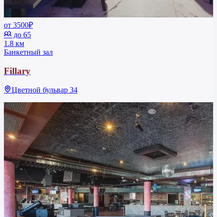
от 3500₽
до 65
1.8 км
Банкетный зал
Fillary
Цветной бульвар 34