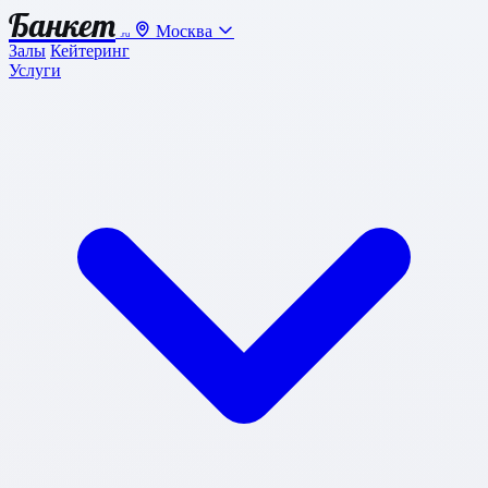
Банкет
Москва
.ru
Залы
Кейтеринг
Услуги