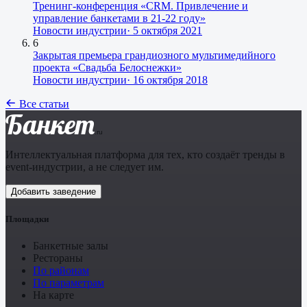
Тренинг-конференция «CRM. Привлечение и
управление банкетами в 21-22 году»
Новости индустрии
·
5 октября 2021
6
Закрытая премьера грандиозного мультимедийного
проекта «Свадьба Белоснежки»
Новости индустрии
·
16 октября 2018
Все статьи
Банкет
.ru
Интеллектуальная платформа для тех, кто создаёт тренды в
event-индустрии, а не следует им.
Добавить заведение
Площадки
Банкетные залы
Рестораны
По районам
По параметрам
На карте