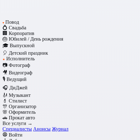
Повод
♥
💍 Свадьба
🏢 Корпоратив
🎂 Юбилей / День рождения
🎓 Выпускной
🎈 Детский праздник
Исполнитель
★
📷 Фотограф
🎥 Видеограф
🎙️ Ведущий
🎧 ДиДжей
🎻 Музыкант
💄 Стилист
🎊 Организатор
🌸 Оформитель
🚗 Прокат авто
Все услуги →
Специалисты
Анонсы
Журнал
Войти