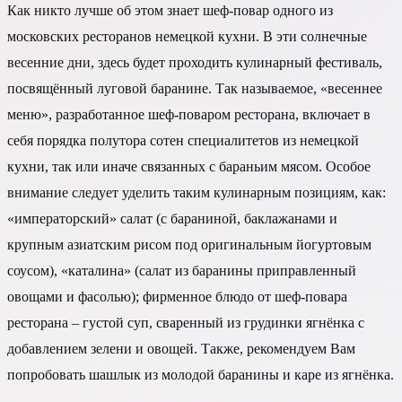
Как никто лучше об этом знает шеф-повар одного из
московских ресторанов немецкой кухни. В эти солнечные
весенние дни, здесь будет проходить кулинарный фестиваль,
посвящённый луговой баранине. Так называемое, «весеннее
меню», разработанное шеф-поваром ресторана, включает в
себя порядка полутора сотен специалитетов из немецкой
кухни, так или иначе связанных с бараньим мясом. Особое
внимание следует уделить таким кулинарным позициям, как:
«императорский» салат (с бараниной, баклажанами и
крупным азиатским рисом под оригинальным йогуртовым
соусом), «каталина» (салат из баранины приправленный
овощами и фасолью); фирменное блюдо от шеф-повара
ресторана – густой суп, сваренный из грудинки ягнёнка с
добавлением зелени и овощей. Также, рекомендуем Вам
попробовать шашлык из молодой баранины и каре из ягнёнка.