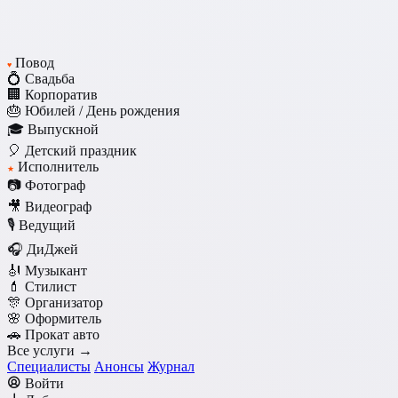
Повод
♥
💍 Свадьба
🏢 Корпоратив
🎂 Юбилей / День рождения
🎓 Выпускной
🎈 Детский праздник
Исполнитель
★
📷 Фотограф
🎥 Видеограф
🎙️ Ведущий
🎧 ДиДжей
🎻 Музыкант
💄 Стилист
🎊 Организатор
🌸 Оформитель
🚗 Прокат авто
Все услуги →
Специалисты
Анонсы
Журнал
Войти