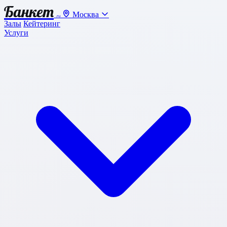
Банкет
Москва
.ru
Залы
Кейтеринг
Услуги