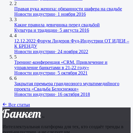
2
Правая рука жениха: обязанности шафера на свадьбе
Новости индустрии
·
1 ноября 2016
3
Какие правила девичника перед свадьбой
Культура и традиции
·
5 августа 2016
4
12.12.2022 Форум Лидеров Фуд-Индустрии ОТ ИДЕИ –
К БРЕНДУ
Новости индустрии
·
24 ноября 2022
5
Тренинг-конференция «CRM. Привлечение и
управление банкетами в 21-22 году»
Новости индустрии
·
5 октября 2021
6
Закрытая премьера грандиозного мультимедийного
проекта «Свадьба Белоснежки»
Новости индустрии
·
16 октября 2018
Все статьи
Банкет
.ru
Интеллектуальная платформа для тех, кто создаёт тренды в
event-индустрии, а не следует им.