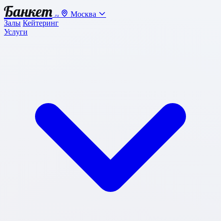
Банкет
Москва
.ru
Залы
Кейтеринг
Услуги