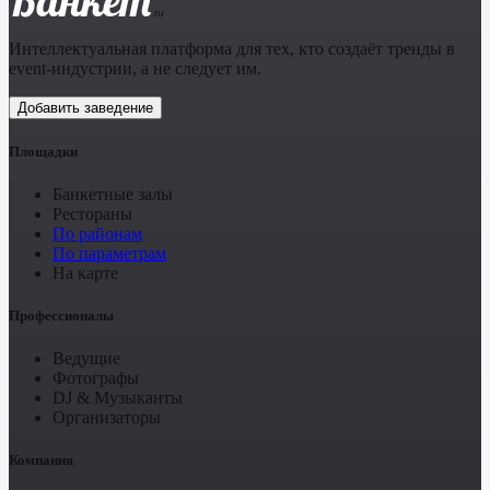
.ru
Интеллектуальная платформа для тех, кто создаёт тренды в
event-индустрии, а не следует им.
Добавить заведение
Площадки
Банкетные залы
Рестораны
По районам
По параметрам
На карте
Профессионалы
Ведущие
Фотографы
DJ & Музыканты
Организаторы
Компания