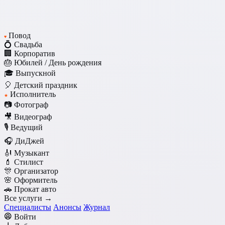
Повод
♥
💍 Свадьба
🏢 Корпоратив
🎂 Юбилей / День рождения
🎓 Выпускной
🎈 Детский праздник
Исполнитель
★
📷 Фотограф
🎥 Видеограф
🎙️ Ведущий
🎧 ДиДжей
🎻 Музыкант
💄 Стилист
🎊 Организатор
🌸 Оформитель
🚗 Прокат авто
Все услуги →
Специалисты
Анонсы
Журнал
Войти