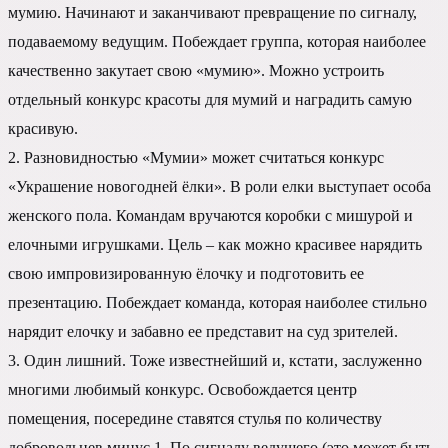
мумию. Начинают и заканчивают превращение по сигналу,
подаваемому ведущим. Побеждает группа, которая наиболее
качественно закутает свою «мумию». Можно устроить
отдельный конкурс красоты для мумий и наградить самую
красивую.
2. Разновидностью «Мумии» может считаться конкурс
«Украшение новогодней ёлки». В роли елки выступает особа
женского пола. Командам вручаются коробки с мишурой и
елочными игрушками. Цель – как можно красивее нарядить
свою импровизированную ёлочку и подготовить ее
презентацию. Побеждает команда, которая наиболее стильно
нарядит елочку и забавно ее представит на суд зрителей.
3. Один лишний. Тоже известнейший и, кстати, заслуженно
многими любимый конкурс. Освобождается центр
помещения, посередине ставятся стулья по количеству
добровольцев минус 1. По сигналу ведущего (это может быть