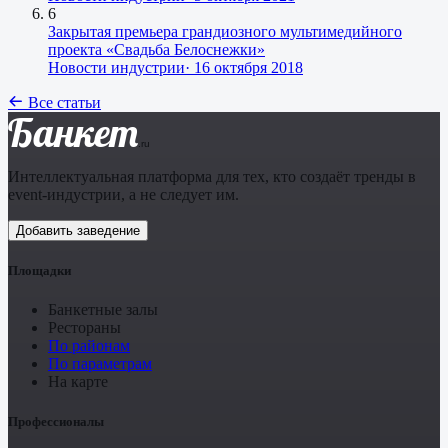
6
Закрытая премьера грандиозного мультимедийного
проекта «Свадьба Белоснежки»
Новости индустрии
·
16 октября 2018
Все статьи
Банкет
.ru
Интеллектуальная платформа для тех, кто создаёт тренды в
event-индустрии, а не следует им.
Добавить заведение
Площадки
Банкетные залы
Рестораны
По районам
По параметрам
На карте
Профессионалы