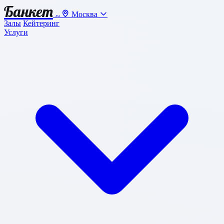
Банкет
Москва
.ru
Залы
Кейтеринг
Услуги