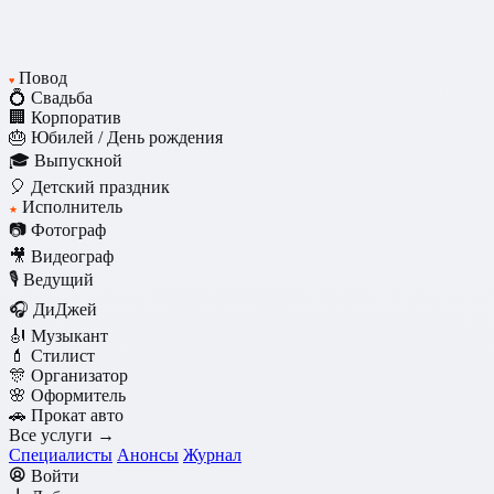
Повод
♥
💍 Свадьба
🏢 Корпоратив
🎂 Юбилей / День рождения
🎓 Выпускной
🎈 Детский праздник
Исполнитель
★
📷 Фотограф
🎥 Видеограф
🎙️ Ведущий
🎧 ДиДжей
🎻 Музыкант
💄 Стилист
🎊 Организатор
🌸 Оформитель
🚗 Прокат авто
Все услуги →
Специалисты
Анонсы
Журнал
Войти