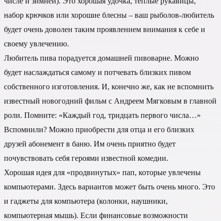
числе и зимней). Это хорошая удочка, теплые рукавицы,
набор крючков или хорошие блесны – ваш рыболов-любитель
будет очень доволен таким проявлением внимания к себе и
своему увлечению.
Любитель пива порадуется домашней пивоварне. Можно
будет наслаждаться самому и потчевать близких пивом
собственного изготовления. И, конечно же, как не вспомнить
известный новогодний фильм с Андреем Мягковым в главной
роли. Помните: «Каждый год, тридцать первого числа…»
Вспомнили? Можно приобрести для отца и его близких
друзей абонемент в баню. Им очень приятно будет
почувствовать себя героями известной комедии.
Хорошая идея для «продвинутых» пап, которые увлечены
компьютерами. Здесь вариантов может быть очень много. Это
и гаджеты для компьютера (колонки, наушники,
компьютерная мышь). Если финансовые возможности