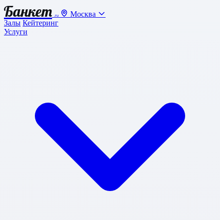
Банкет
Москва
.ru
Залы
Кейтеринг
Услуги