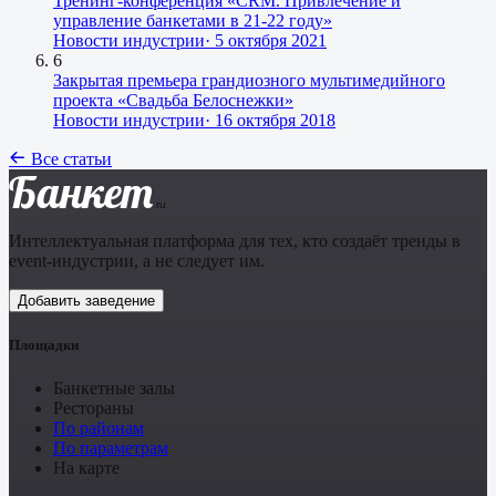
Тренинг-конференция «CRM. Привлечение и
управление банкетами в 21-22 году»
Новости индустрии
·
5 октября 2021
6
Закрытая премьера грандиозного мультимедийного
проекта «Свадьба Белоснежки»
Новости индустрии
·
16 октября 2018
Все статьи
Банкет
.ru
Интеллектуальная платформа для тех, кто создаёт тренды в
event-индустрии, а не следует им.
Добавить заведение
Площадки
Банкетные залы
Рестораны
По районам
По параметрам
На карте