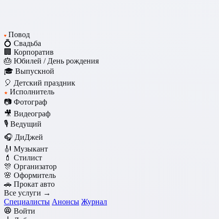
Повод
♥
💍 Свадьба
🏢 Корпоратив
🎂 Юбилей / День рождения
🎓 Выпускной
🎈 Детский праздник
Исполнитель
★
📷 Фотограф
🎥 Видеограф
🎙️ Ведущий
🎧 ДиДжей
🎻 Музыкант
💄 Стилист
🎊 Организатор
🌸 Оформитель
🚗 Прокат авто
Все услуги →
Специалисты
Анонсы
Журнал
Войти