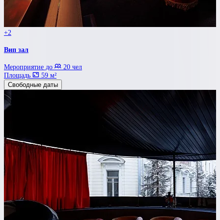
+2
Вип зал
Мероприятие до
20 чел
Площадь
59 м²
Свободные даты