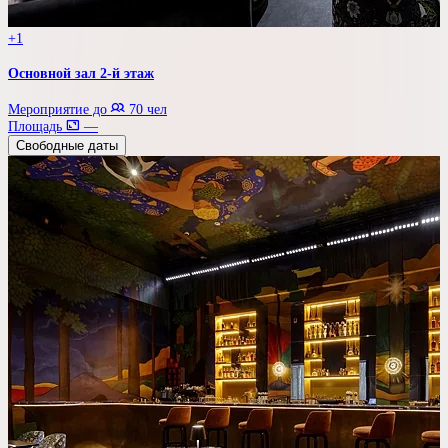
+1
Основной зал 2-й этаж
Мероприятие до
70 чел
Площадь
—
Свободные даты