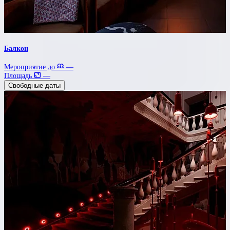
Балкон
Мероприятие до
—
Площадь
—
Свободные даты