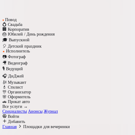
Повод
♥
💍 Свадьба
🏢 Корпоратив
🎂 Юбилей / День рождения
🎓 Выпускной
🎈 Детский праздник
Исполнитель
★
📷 Фотограф
🎥 Видеограф
🎙️ Ведущий
🎧 ДиДжей
🎻 Музыкант
💄 Стилист
🎊 Организатор
🌸 Оформитель
🚗 Прокат авто
Все услуги →
Специалисты
Анонсы
Журнал
Войти
Добавить
Главная
Площадки для вечеринки