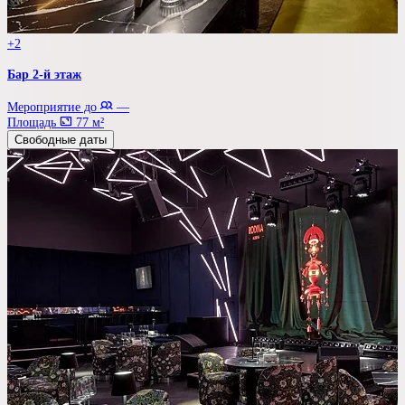
+2
Бар 2-й этаж
Мероприятие до
—
Площадь
77 м²
Свободные даты