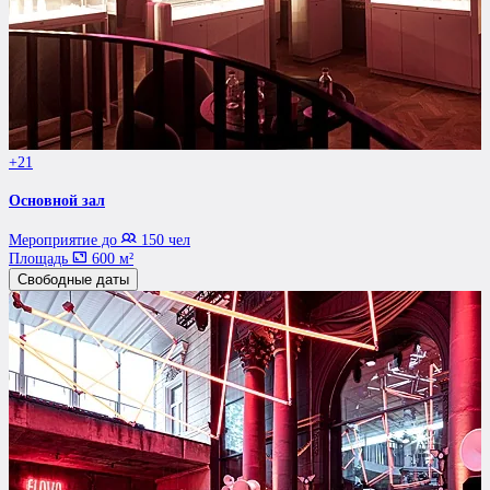
+21
Основной зал
Мероприятие до
150 чел
Площадь
600 м²
Свободные даты