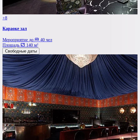
+8
Караоке зал
Мероприятие до
40 чел
Площадь
140 м²
Свободные даты