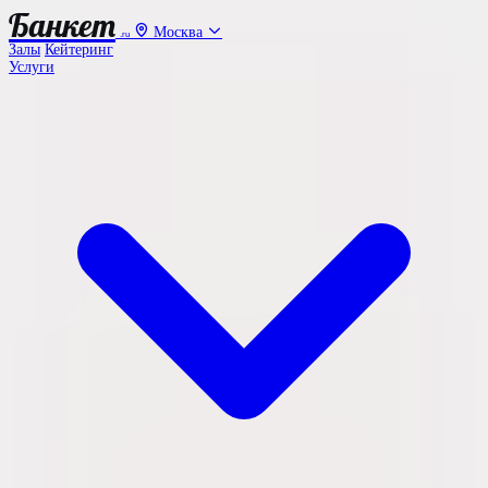
Банкет
Москва
.ru
Залы
Кейтеринг
Услуги