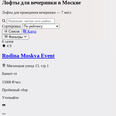
Лофты
для вечеринки в Москве
Лофты для проведения вечеринки —
7 мест
.
Сортировка:
Список
Карта
Фильтры
6 залов
4.9
Где проводим?
Rodina Moskva Event
Формат площадки
Мясницкая улица 13, стр.1
Банкет от
Ресторан / Зал
15000
₽/чел
Светлый Лофт
Пробковый сбор
Уточняйте
Шатер у воды
Усадьба
«»