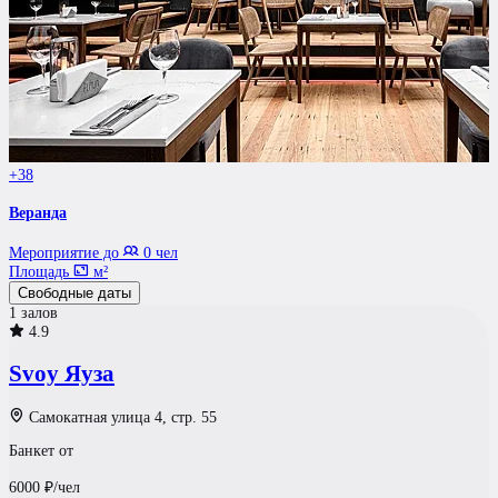
+38
Веранда
Мероприятие до
0 чел
Площадь
м²
Свободные даты
1 залов
4.9
Svoy Яуза
Самокатная улица 4, стр. 55
Банкет от
6000
₽/чел