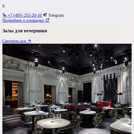
Гостей
0
до 60 чел
+7 (495) 255-20-10
Telegram
Подробнее о площадке
Бюджет на персону
Залы для вечеринки
—
Смотреть все
Требования к площадке
Танцпол
DJ / Звук
Караоке
Сцена
Своя парковка
Свой алкоголь
Показать результаты
Сбросить