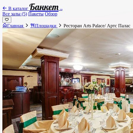
Банкет
В каталог
.ru
Все залы (5)
Пакеты
Обзор
Главная
Площадки
Ресторан Arts Palace/ Артс Палас