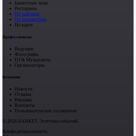
Банкетные залы
Рестораны
По районам
По параметрам
На карте
Профессионалы
Ведущие
Фотографы
DJ & Музыканты
Организаторы
Компания
Новости
Отзывы
Реклама
Контакты
Пользовательское соглашение
© 2026 БАНКЕТ. Эстетика событий.
Конфиденциальность