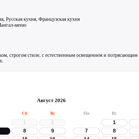
я, Русская кухня, Французская кухня
Мангал-меню
ом, строгом стиле, с естественным освещением и потрясающим 
в.
Август 2026
Сб
Вс
Пн
Вт
1
2
1
8
9
7
8