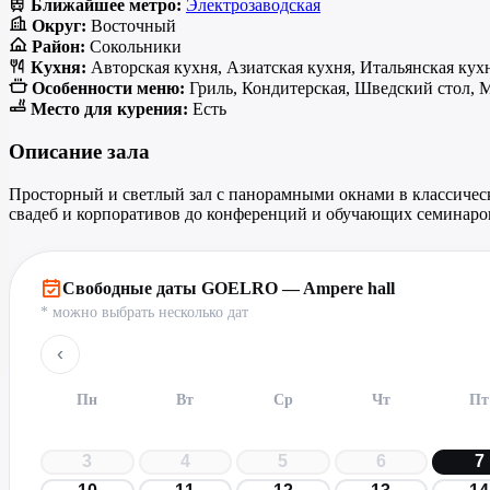
Ближайшее метро:
Электрозаводская
Округ:
Восточный
Район:
Сокольники
Кухня:
Авторская кухня, Азиатская кухня, Итальянская кухн
Особенности меню:
Гриль, Кондитерская, Шведский стол, 
Место для курения:
Есть
Описание зала
Просторный и светлый зал с панорамными окнами в классическ
свадеб и корпоративов до конференций и обучающих семинаро
Свободные даты GOELRO — Ampere hall
* можно выбрать несколько дат
‹
Пн
Вт
Ср
Чт
Пт
3
4
5
6
7