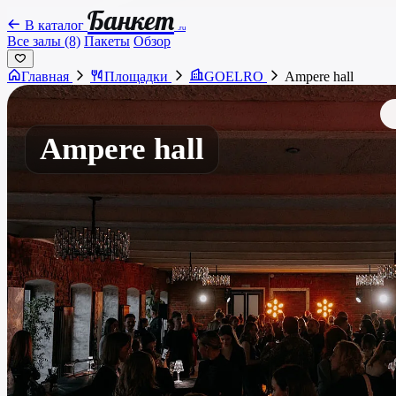
Банкет
В каталог
.ru
Все залы (8)
Пакеты
Обзор
Главная
Площадки
GOELRO
Ampere hall
Ampere hall